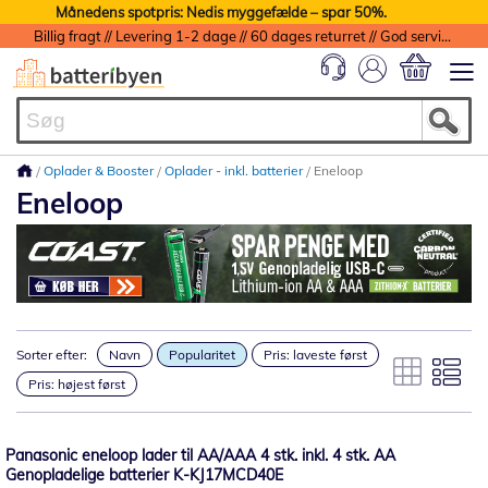
Månedens spotpris: Nedis myggefælde – spar 50%.
Billig fragt // Levering 1-2 dage // 60 dages returret // God service med garanti
Min indkøbs
Oplader & Booster
Oplader - inkl. batterier
Eneloop
Eneloop
Sorter efter:
Navn
Popularitet
Pris: laveste først
Pris: højest først
Panasonic eneloop lader til AA/AAA 4 stk. inkl. 4 stk. AA
Genopladelige batterier K-KJ17MCD40E