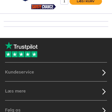
LÆG I KURV
Kundeservice
Læs mere
Følg os