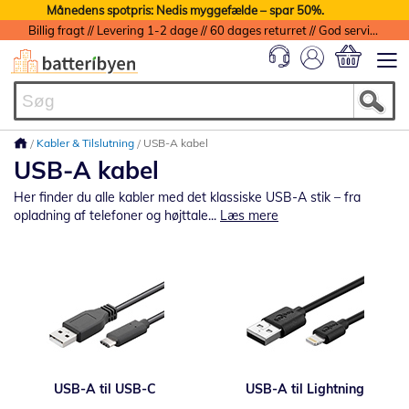
Månedens spotpris: Nedis myggefælde – spar 50%.
Billig fragt // Levering 1-2 dage // 60 dages returret // God service med garanti
Min indkøbs
Kabler & Tilslutning
USB-A kabel
USB-A kabel
Her finder du alle kabler med det klassiske USB-A stik – fra
opladning af telefoner og højttale...
Læs mere
USB-A til USB-C
USB-A til Lightning