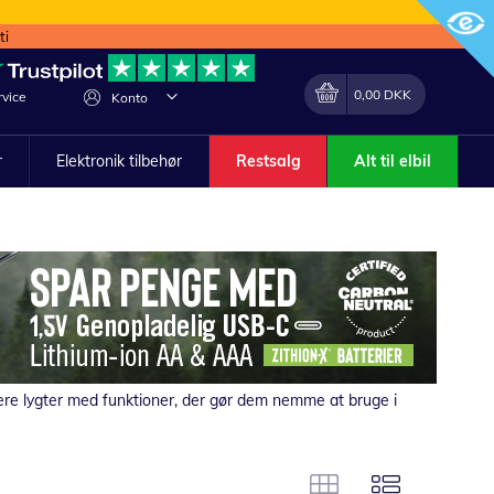
ti
Min indkøbskurv
Lave
0,00 DKK
vice
Konto
om
r
Elektronik tilbehør
Restsalg
Alt til elbil
gere lygter med funktioner, der gør dem nemme at bruge i