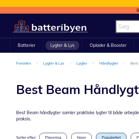
B
Skip
to
Content
Batterier
Lygter & Lys
Oplader & Booster
Forsiden
Lygter & Lys
Lygter
Håndlygter
Best
Best Beam Håndlygt
Best Beam håndlygter samler praktiske lygter til både arbejd
praksis.
Sorter efter:
Placering
Navn
Popularitet
P