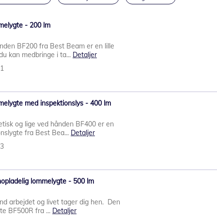
elygte - 200 lm
hånden BF200 fra Best Beam er en lille
du kan medbringe i ta...
Detaljer
71
lygte med inspektionslys - 400 lm
etisk og lige ved hånden BF400 er en
ionslygte fra Best Bea...
Detaljer
73
pladelig lommelygte - 500 lm
end arbejdet og livet tager dig hen. Den
te BF500R fra ...
Detaljer