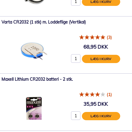
LÆG I KURV
Varta CR2032 (1 stk) m. Loddeflige (Vertikal)
(3)
68,95 DKK
LÆG I KURV
Maxell Lithium CR2032 batteri - 2 stk.
(1)
35,95 DKK
LÆG I KURV