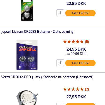
22,95 DKK
LÆG I KURV
Japcell Lithium CR2032 Batterier- 2 stk. pakning
(5)
24,95 DKK
19,96 DKK
Fra
LÆG I KURV
Varta CR2032-PCB (1 stk.) Knapcelle m. printben (Horisontal)
(2)
27,95 DKK