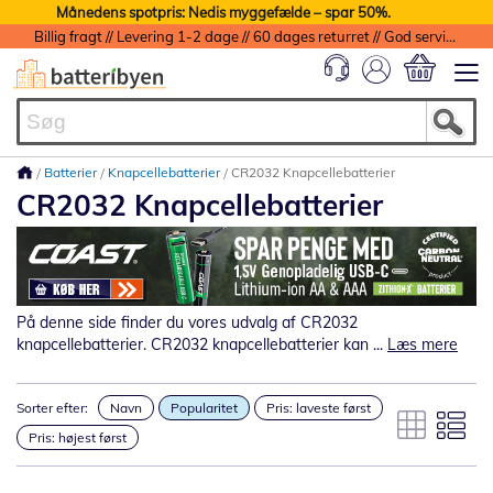
Månedens spotpris: Nedis myggefælde – spar 50%.
Billig fragt // Levering 1-2 dage // 60 dages returret // God service med garanti
Min indkøbs
Batterier
Knapcellebatterier
CR2032 Knapcellebatterier
CR2032 Knapcellebatterier
På denne side finder du vores udvalg af CR2032
knapcellebatterier. CR2032 knapcellebatterier kan ...
Læs mere
Sorter efter:
Navn
Popularitet
Pris: laveste først
Pris: højest først