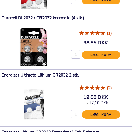
LÆG I KURV
Duracell DL2032 / CR2032 knapcelle (4 stk.)
(1)
38,95 DKK
LÆG I KURV
Energizer Ultimate Lithium CR2032 2 stk.
(2)
19,00 DKK
17,10 DKK
Fra
LÆG I KURV