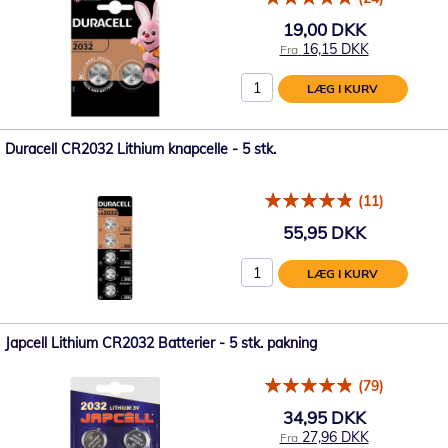
19,00 DKK
16,15 DKK
Fra
LÆG I KURV
Duracell CR2032 Lithium knapcelle - 5 stk.
(11)
55,95 DKK
LÆG I KURV
Japcell Lithium CR2032 Batterier - 5 stk. pakning
(79)
34,95 DKK
27,96 DKK
Fra