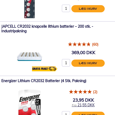
LÆG I KURV
JAPCELL CR2032 knapcelle lithium batterier – 200 stk. -
Industripakning
(60)
369,00 DKK
LÆG I KURV
Energizer Lithium CR2032 Batterier (4 Stk. Pakning)
(2)
23,95 DKK
21,55 DKK
Fra