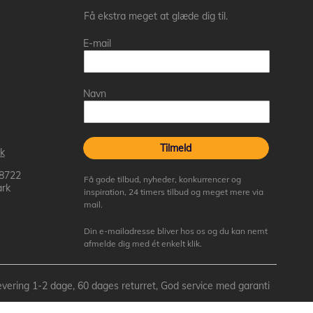
Få ekstra meget at glæde dig til.
E-mail
Navn
Tilmeld
k
 8722
Få gode tilbud, nyheder, konkurrencer og
rk
inspiration, 24 timers tilbud og meget mere via
mail.
Din e-mailadresse bliver hos os og du kan nemt
afmelde dig med ét enkelt klik.
- Levering 1-2 dage, 60 dages returret, God service med garanti