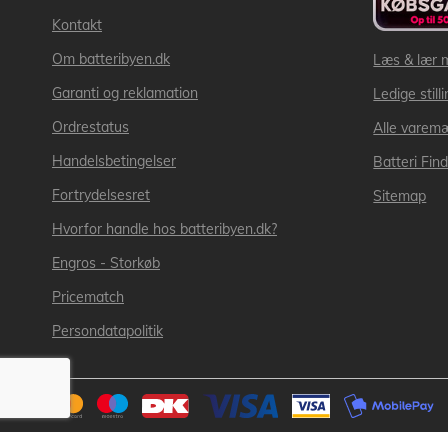
Kontakt
Om batteribyen.dk
Læs & lær 
Garanti og reklamation
Ledige still
Ordrestatus
Alle varem
Handelsbetingelser
Batteri Fin
Fortrydelsesret
Sitemap
Hvorfor handle hos batteribyen.dk?
Engros - Storkøb
Pricematch
Persondatapolitik