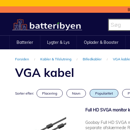
B
Skip
to
Content
Batterier
Lygter & Lys
Oplader & Booster
Forsiden
Kabler & Tilslutning
Billedkabler
VGA kabl
VGA kabel
Sorter efter:
Placering
Navn
Popularitet
P
Full HD SVGA monitor ka
Goobay Full HD SVGA mon
separate afskærmede RGB