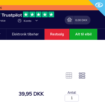
ti
Min indkøbskurv
Lave
0,00 DKK
vice
Konto
om
r
Elektronik tilbehør
Restsalg
Alt til elbil
39,95 DKK
Antal: