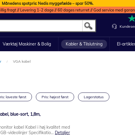
Månedens spotpris: Nedis myggefælde – spar 50%.
illig fragt // Levering 1-2 dage // 60 dages returret // God service med garan
Kundeser
Værktøj Maskiner & Bolig
Kabler & Tilslutning
El-artikle
er
VGA kabel
ris: laveste først
Pris: højest først
Lagerstatus
bel, blue-sort, 1,8m,
itor kabel Kabel i høj kvalitet med
-videolinjer Specifikatio...
Detaljer