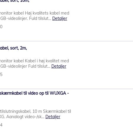
bel, sort, 10m,
nitor kabel Høj kvalitets kabel med
videolinjer. Fuld tilslut...
Detaljer
70
bel, sort, 2m,
itor kabel Kabel i høj kvalitet med
videolinjer Fuld tilslut...
Detaljer
45
skærmkabel til video op til WUXGA -
tilslutningskabel, 10 m Skærmkabel til
G. Aanalogt video-/sk...
Detaljer
84