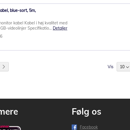
bel, blue-sort, 5m,
itor kabel Kabel i høj kvalitet med
-videolinjer Specifikatio...
Detaljer
26
Vis
 øjeblikket side
Side
Videre
mere
Følg os
Facebook