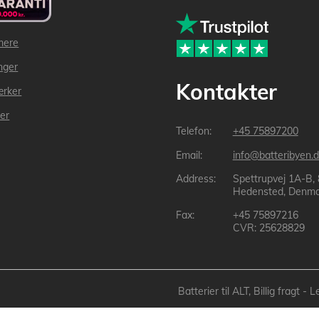
mere
inger
Kontakter
ærker
der
+45 75897200
info@batteribyen.d
Spettrupvej 1A-B,
Hedensted, Denma
+45 75897216
CVR: 25628829
Batterier til ALT, Billig fragt 