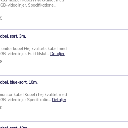
ærmkabel Kabel i høj kvalitet med
-videolinjer. Specifikatione...
75
bel, sort, 3m,
nitor kabel Høj kvalitets kabel med
videolinjer. Fuld tilslut...
Detaljer
68
bel, blue-sort, 10m,
itor kabel Kabel i høj kvalitet med
-videolinjer Specifikatio...
Detaljer
30