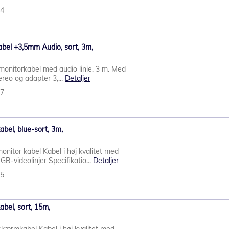
24
bel +3,5mm Audio, sort, 3m,
nitorkabel med audio linie, 3 m. Med
ereo og adapter 3,...
Detaljer
87
bel, blue-sort, 3m,
itor kabel Kabel i høj kvalitet med
-videolinjer Specifikatio...
Detaljer
25
bel, sort, 15m,