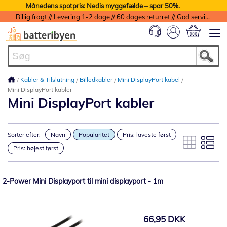
Månedens spotpris: Nedis myggefælde – spar 50%.
Billig fragt // Levering 1-2 dage // 60 dages returret // God service med garanti
Min indkøbs
Kabler & Tilslutning
Billedkabler
Mini DisplayPort kabel
Mini DisplayPort kabler
Mini DisplayPort kabler
Sorter efter:
Navn
Popularitet
Pris: laveste først
Pris: højest først
2-Power Mini Displayport til mini displayport - 1m
66,95 DKK