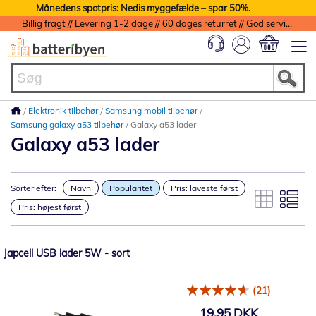
Månedens spotpris: Nedis myggefælde – spar 50%.
Billig fragt // Levering 1-2 dage // 60 dages returret // God service med garanti
Min indkøbs
Elektronik tilbehør
Samsung mobil tilbehør
Samsung galaxy a53 tilbehør
Galaxy a53 lader
Galaxy a53 lader
Sorter efter:
Navn
Popularitet
Pris: laveste først
Pris: højest først
Japcell USB lader 5W - sort
(21)
19,95 DKK