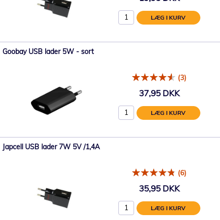
LÆG I KURV
Goobay USB lader 5W - sort
(3)
37,95 DKK
LÆG I KURV
Japcell USB lader 7W 5V /1,4A
(6)
35,95 DKK
LÆG I KURV