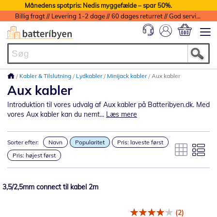
Månedens spotpris: Nedis myggefælde – spar 50%.
Billig fragt // Levering 1-2 dage // 60 dages returret // God service med garanti
Min indkøbs
Kabler & Tilslutning
Lydkabler
Minijack kabler
Aux kabler
Aux kabler
Introduktion til vores udvalg af Aux kabler på Batteribyen.dk. Med
vores Aux kabler kan du nemt...
Læs mere
Sorter efter:
Navn
Popularitet
Pris: laveste først
Pris: højest først
3,5/2,5mm connect til kabel 2m
(2)