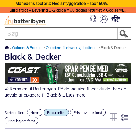
Månedens spotpris: Nedis myggefælde – spar 50%.
Billig fragt // Levering 1-2 dage // 60 dages returret // God service med garanti
Min indkøbs
Oplader & Booster
Opladere til elværktøjsbatterier
Black & Decker
Black & Decker
Velkommen til Batteribyen. På denne side finder du det bedste
udvalg af opladere til Black & ...
Læs mere
Sorter efter:
Navn
Popularitet
Pris: laveste først
Pris: højest først