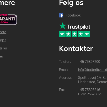
mere
Følg os
Facebook
mere
inger
Kontakter
ærker
der
+45 75897200
info@batteribyen.d
Spettrupvej 1A-B,
Hedensted, Denma
+45 75897216
CVR: 25628829