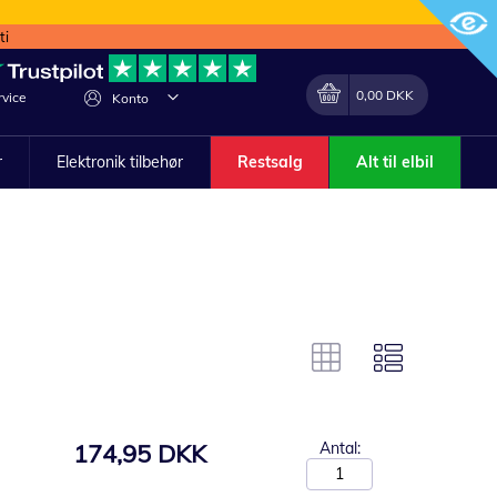
ti
Min indkøbskurv
Lave
0,00 DKK
vice
Konto
om
r
Elektronik tilbehør
Restsalg
Alt til elbil
174,95 DKK
Antal: