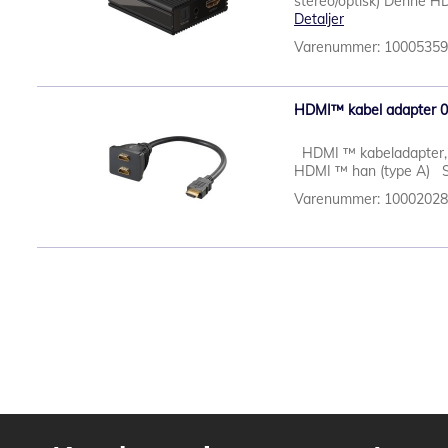
stereo/optisk) Denne HDMI
Detaljer
Varenummer: 1000535
HDMI™ kabel adapter 
HDMI ™ kabeladapter, 
HDMI ™ han (type A) Stø
Varenummer: 1000202