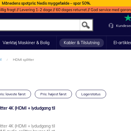
Månedens spotpris: Nedis myggefælde – spar 50%.
illig fragt // Levering 1-2 dage // 60 dages returret // God service med garan
Kundeser
Værktøj Maskiner & Bolig
Kabler & Tilslutning
El-artikle
el
HDMI splitter
ris: laveste først
Pris: højest først
Lagerstatus
tter 4K (HDMI + lydudgang til
tter 4K (HDMI + lydudgang til