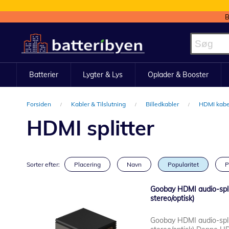
B
Skip
to
Content
Batterier
Lygter & Lys
Oplader & Booster
Forsiden
Kabler & Tilslutning
Billedkabler
HDMI kab
HDMI splitter
Sorter efter:
Placering
Navn
Popularitet
P
Goobay HDMI audio-spli
stereo/optisk)
Goobay HDMI audio-spli