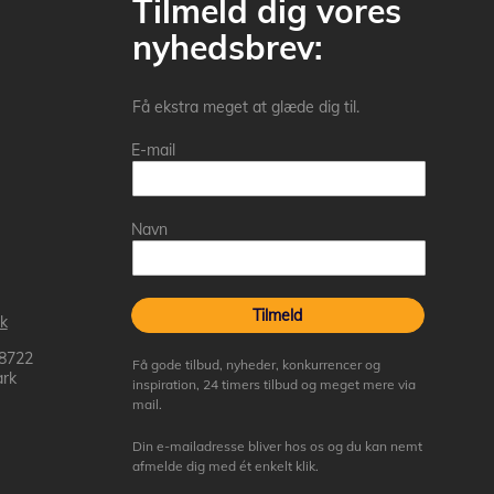
Tilmeld dig vores
nyhedsbrev:
Få ekstra meget at glæde dig til.
E-mail
Navn
Tilmeld
k
 8722
Få gode tilbud, nyheder, konkurrencer og
rk
inspiration, 24 timers tilbud og meget mere via
mail.
Din e-mailadresse bliver hos os og du kan nemt
afmelde dig med ét enkelt klik.