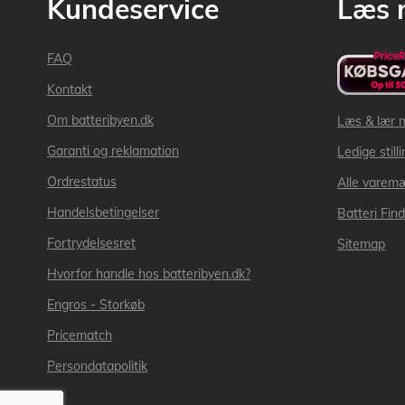
Kundeservice
Læs 
FAQ
Kontakt
Om batteribyen.dk
Læs & lær 
Garanti og reklamation
Ledige still
Ordrestatus
Alle varem
Handelsbetingelser
Batteri Fin
Fortrydelsesret
Sitemap
Hvorfor handle hos batteribyen.dk?
Engros - Storkøb
Pricematch
Persondatapolitik