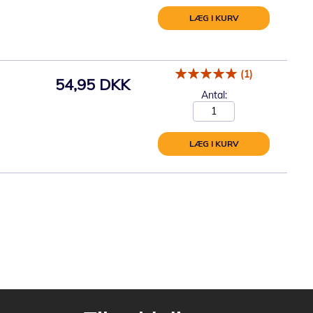
LÆG I KURV
(1)
54,95 DKK
Antal:
LÆG I KURV