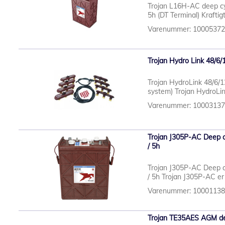
Trojan L16H-AC deep cy
5h (DT Terminal) Krafti
Varenummer: 1000537
Trojan Hydro Link 48/6/
Trojan HydroLink 48/6/12
system) Trojan HydroLin
Varenummer: 1000313
Trojan J305P-AC Deep c
/ 5h
Trojan J305P-AC Deep c
/ 5h Trojan J305P-AC er
Varenummer: 1000113
Trojan TE35AES AGM dee