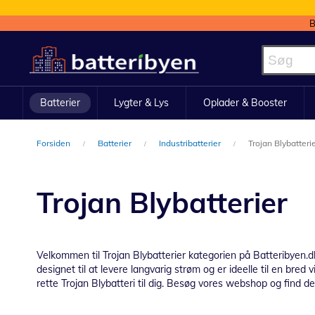
B
Skip
to
Content
Batterier
Lygter & Lys
Oplader & Booster
Forsiden
Batterier
Industribatterier
Trojan Blybatteri
Trojan Blybatterier
Velkommen til Trojan Blybatterier kategorien på Batteribyen.dk!
designet til at levere langvarig strøm og er ideelle til en bred
rette Trojan Blybatteri til dig. Besøg vores webshop og find det 