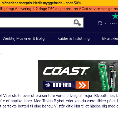
Månedens spotpris: Nedis myggefælde – spar 50%.
illig fragt // Levering 1-2 dage // 60 dages returret // God service med garan
Kundeser
Værktøj Maskiner & Bolig
Kabler & Tilslutning
El-artikle
er
 Vi er stolte over at præsentere vores udvalg af Trojan Blybatterier, ke
 vifte af applikationer. Med Trojan Blybatterier kan du være sikker på at
perfekte batteri til dine behov. Vi står altid klar til at hjælpe dig med 