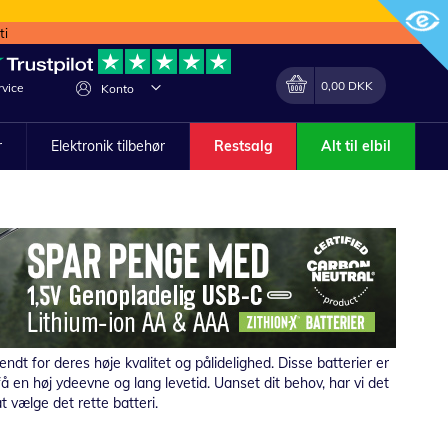
ti
Min indkøbskurv
Lave
0,00 DKK
vice
Konto
om
r
Elektronik tilbehør
Restsalg
Alt til elbil
ndt for deres høje kvalitet og pålidelighed. Disse batterier er
 få en høj ydeevne og lang levetid. Uanset dit behov, har vi det
at vælge det rette batteri.