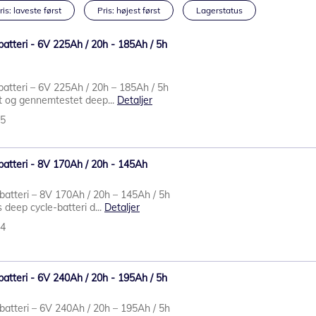
ris: laveste først
Pris: højest først
Lagerstatus
batteri - 6V 225Ah / 20h - 185Ah / 5h
batteri – 6V 225Ah / 20h – 185Ah / 5h
dt og gennemtestet deep...
Detaljer
75
batteri - 8V 170Ah / 20h - 145Ah
batteri – 8V 170Ah / 20h – 145Ah / 5h
s deep cycle-batteri d...
Detaljer
94
batteri - 6V 240Ah / 20h - 195Ah / 5h
batteri – 6V 240Ah / 20h – 195Ah / 5h