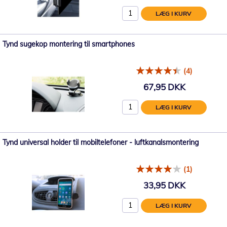
LÆG I KURV
Tynd sugekop montering til smartphones
(4)
67,95 DKK
LÆG I KURV
Tynd universal holder til mobiltelefoner - luftkanalsmontering
(1)
33,95 DKK
LÆG I KURV