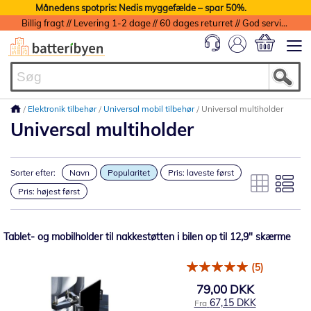
Månedens spotpris: Nedis myggefælde – spar 50%.
Billig fragt // Levering 1-2 dage // 60 dages returret // God service med garanti
Min indkøbs
Elektronik tilbehør
Universal mobil tilbehør
Universal multiholder
Universal multiholder
Sorter efter:
Navn
Popularitet
Pris: laveste først
Pris: højest først
Tablet- og mobilholder til nakkestøtten i bilen op til 12,9" skærme
(5)
79,00 DKK
67,15 DKK
Fra