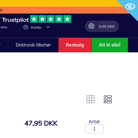
ti
Min indkøbskurv
Lave
0,00 DKK
vice
Konto
om
r
Elektronik tilbehør
Restsalg
Alt til elbil
47,95 DKK
Antal: