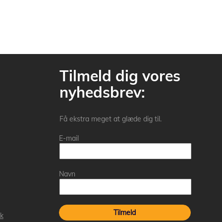
Tilmeld dig vores
nyhedsbrev:
Få ekstra meget at glæde dig til.
E-mail
Navn
Tilmeld
k