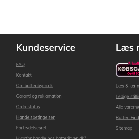
Kundeservice
Læs 
FAQ
Kontakt
Om batteribyen.dk
Læs & lær 
Garanti og reklamation
Ledige still
Ordrestatus
Alle varem
Handelsbetingelser
Batteri Fin
Fortrydelsesret
Sitemap
Hvorfor handle hos batteribyen.dk?