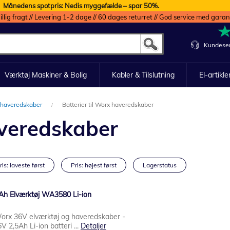
Månedens spotpris: Nedis myggefælde – spar 50%.
illig fragt // Levering 1-2 dage // 60 dages returret // God service med garan
Kundeser
Værktøj Maskiner & Bolig
Kabler & Tilslutning
El-artikle
il haveredskaber
Batterier til Worx haveredskaber
averedskaber
ris: laveste først
Pris: højest først
Lagerstatus
5Ah Elværktøj WA3580 Li-ion
 Worx 36V elværktøj og haveredskaber -
 2,5Ah Li-ion batteri ...
Detaljer