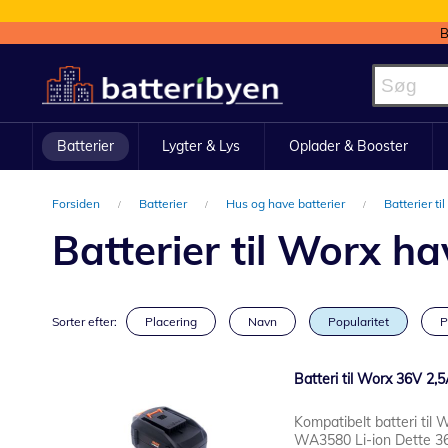
B
Skip
to
Content
Batterier
Lygter & Lys
Oplader & Booster
Forsiden
Batterier
Hus og have batterier
Batterier t
Batterier til Worx h
Sorter efter:
Placering
Navn
Popularitet
P
Batteri til Worx 36V 2,
Kompatibelt batteri til
WA3580 Li-ion Dette 36V