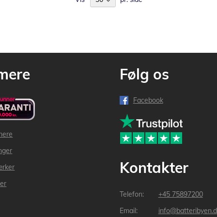
mere
Følg os
Facebook
mere
inger
Kontakter
ærker
der
+45 75897200
info@batteribyen.d