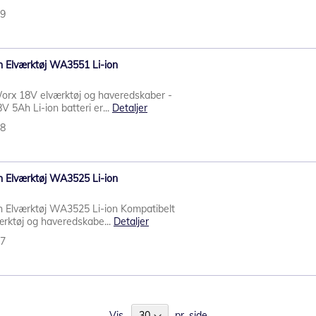
39
h Elværktøj WA3551 Li-ion
 Worx 18V elværktøj og haveredskaber -
 5Ah Li-ion batteri er...
Detaljer
38
h Elværktøj WA3525 Li-ion
Ah Elværktøj WA3525 Li-ion Kompatibelt
værktøj og haveredskabe...
Detaljer
37
Vis
pr. side