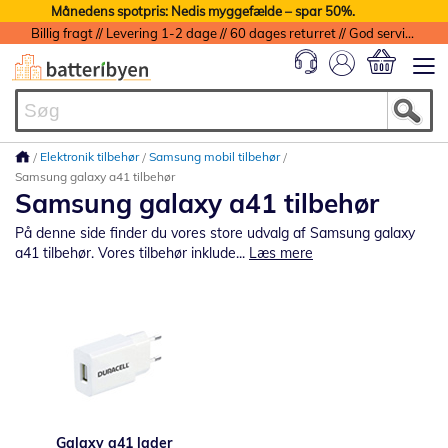
Månedens spotpris: Nedis myggefælde – spar 50%.
Billig fragt // Levering 1-2 dage // 60 dages returret // God service med garanti
Min indkøbs
Elektronik tilbehør
Samsung mobil tilbehør
Samsung galaxy a41 tilbehør
Samsung galaxy a41 tilbehør
På denne side finder du vores store udvalg af Samsung galaxy
a41 tilbehør. Vores tilbehør inklude...
Læs mere
Galaxy a41 lader