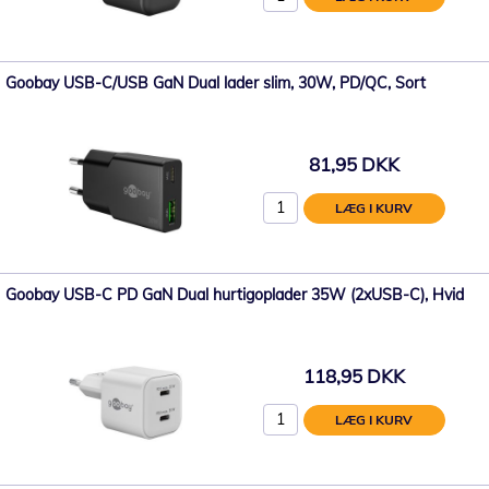
Goobay USB-C/USB GaN Dual lader slim, 30W, PD/QC, Sort
81,95 DKK
LÆG I KURV
Goobay USB-C PD GaN Dual hurtigoplader 35W (2xUSB-C), Hvid
118,95 DKK
LÆG I KURV