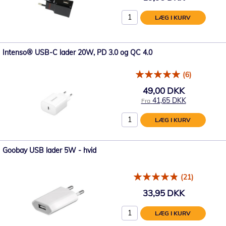
LÆG I KURV
Intenso® USB-C lader 20W, PD 3.0 og QC 4.0
(6)
49,00 DKK
41,65 DKK
Fra
LÆG I KURV
Goobay USB lader 5W - hvid
(21)
33,95 DKK
LÆG I KURV