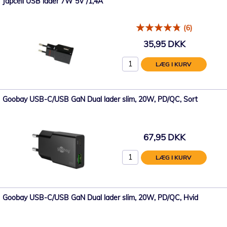
Japcell USB lader 7W 5V /1,4A
(6)
35,95 DKK
LÆG I KURV
Goobay USB-C/USB GaN Dual lader slim, 20W, PD/QC, Sort
67,95 DKK
LÆG I KURV
Goobay USB-C/USB GaN Dual lader slim, 20W, PD/QC, Hvid