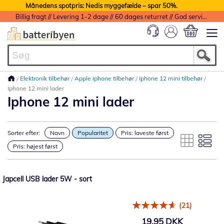
Månedens spotpris: Nedis myggefælde – spar 50%.
Billig fragt // Levering 1-2 dage // 60 dages returret // God service med garanti
Min indkøbs
Elektronik tilbehør
Apple iphone tilbehør
Iphone 12 mini tilbehør
Iphone 12 mini lader
Iphone 12 mini lader
Sorter efter:
Navn
Popularitet
Pris: laveste først
Pris: højest først
Japcell USB lader 5W - sort
(21)
19,95 DKK