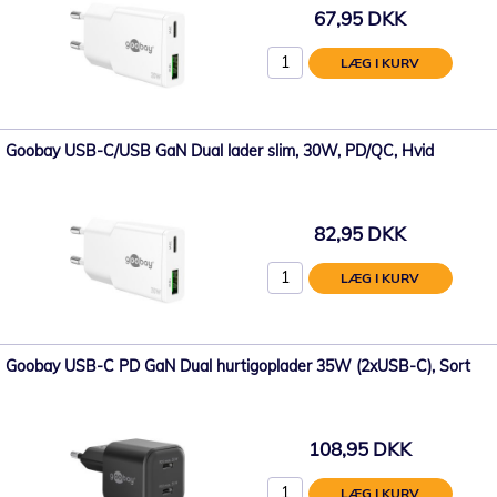
67,95 DKK
LÆG I KURV
Goobay USB-C/USB GaN Dual lader slim, 30W, PD/QC, Hvid
82,95 DKK
LÆG I KURV
Goobay USB-C PD GaN Dual hurtigoplader 35W (2xUSB-C), Sort
108,95 DKK
LÆG I KURV