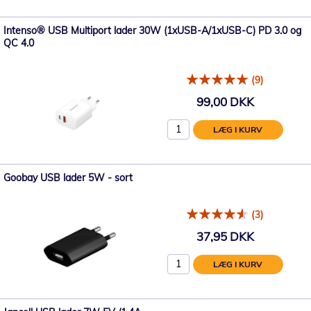
Intenso® USB Multiport lader 30W (1xUSB-A/1xUSB-C) PD 3.0 og
QC 4.0
(9)
99,00 DKK
LÆG I KURV
Goobay USB lader 5W - sort
(3)
37,95 DKK
LÆG I KURV