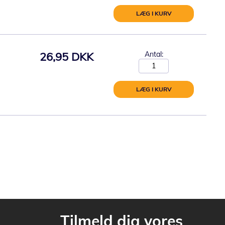
LÆG I KURV
26,95 DKK
Antal:
LÆG I KURV
Tilmeld dig vores