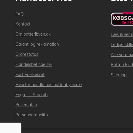
FAQ
Kontakt
Om batteribyen.dk
Læs & lær 
Garanti og reklamation
Ledige still
Ordrestatus
Alle varem
Handelsbetingelser
Batteri Fin
Fortrydelsesret
Sitemap
Hvorfor handle hos batteribyen.dk?
Engros - Storkøb
Pricematch
Persondatapolitik