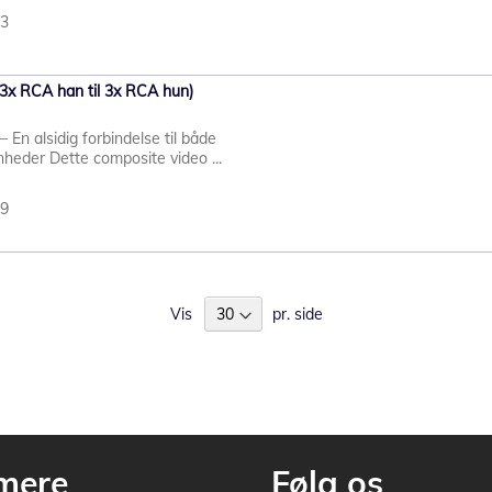
53
(3x RCA han til 3x RCA hun)
En alsidig forbindelse til både
heder Dette composite video ...
99
Vis
pr. side
mere
Følg os