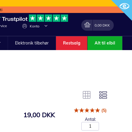
ti
Min indkøbskurv
Lave
0,00 DKK
vice
Konto
om
r
Elektronik tilbehør
Restsalg
Alt til elbil
(5)
19,00 DKK
Antal: