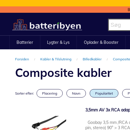
B
Skip
to
Content
Batterier
Lygter & Lys
Oplader & Booster
Forsiden
Kabler & Tilslutning
Billedkabler
Composite
Composite kabler
Sorter efter:
Placering
Navn
Popularitet
P
3,5mm AV 3x RCA adapt
Goobay 3,5 mm /RCA ada
pin, stereo) 90° > 3 RCA 