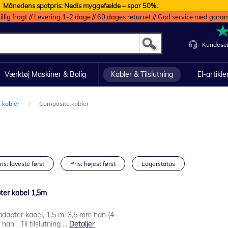
Månedens spotpris: Nedis myggefælde – spar 50%.
illig fragt // Levering 1-2 dage // 60 dages returret // God service med garan
Kundeser
Værktøj Maskiner & Bolig
Kabler & Tilslutning
El-artikle
 kabler
Composite kabler
ris: laveste først
Pris: højest først
Lagerstatus
er kabel 1,5m
pter kabel, 1,5 m. 3,5 mm han (4-
han Til tilslutning ...
Detaljer