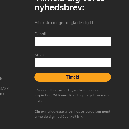
nyhedsbrev:
Få ekstra meget at glæde dig til.
E-mail
Navn
Tilmeld
k
 8722
Få gode tilbud, nyheder, konkurrencer og
rk
inspiration, 24 timers tilbud og meget mere via
mail.
Din e-mailadresse bliver hos os og du kan nemt
afmelde dig med ét enkelt klik.