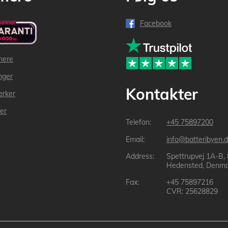
Facebook
mere
inger
Kontakter
ærker
der
+45 75897200
info@batteribyen.d
Spettrupvej 1A-B,
Hedensted, Denma
+45 75897216
CVR: 25628829