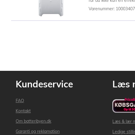
får du ikke kun en effekt
Varenummer: 1000340
Kundeservice
Læs 
FAQ
Kontakt
Om batteribyen.dk
Læs & lær 
Garanti og reklamation
Ledige still