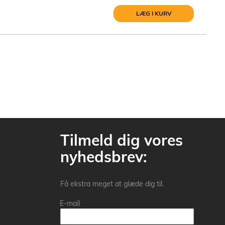
LÆG I KURV
Tilmeld dig vores
nyhedsbrev:
Få ekstra meget at glæde dig til.
E-mail