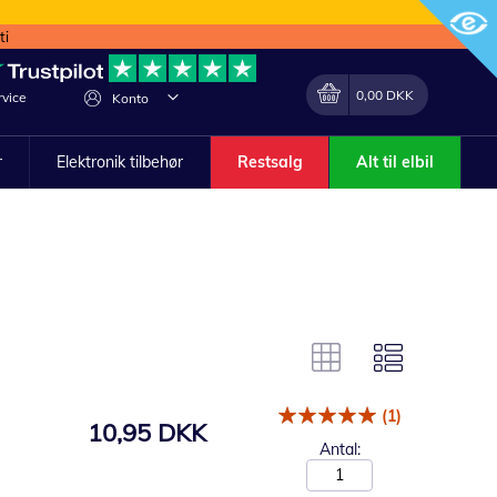
ti
Min indkøbskurv
Lave
0,00 DKK
vice
Konto
om
r
Elektronik tilbehør
Restsalg
Alt til elbil
(1)
10,95 DKK
Antal: