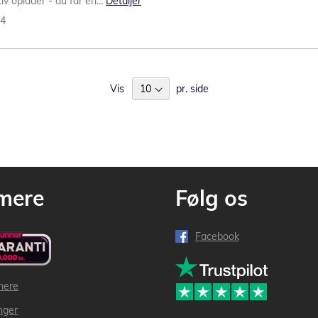
iv oplader - du får en...
Detaljer
74
Vis
pr. side
mere
Følg os
Facebook
mere
inger