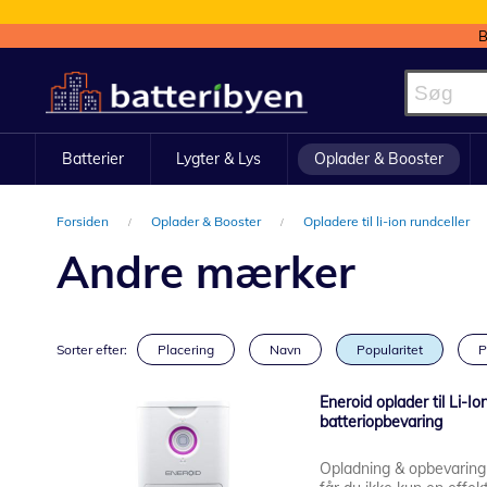
B
Skip
to
Content
Batterier
Lygter & Lys
Oplader & Booster
Forsiden
Oplader & Booster
Opladere til li-ion rundceller
Andre mærker
Sorter efter:
Placering
Navn
Popularitet
P
Eneroid oplader til Li-I
batteriopbevaring
Opladning & opbevarin