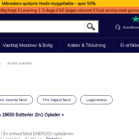
Månedens spotpris: Nedis myggefælde – spar 50%.
illig fragt // Levering 1-2 dage // 60 dages returret // God service med garan
Kundeser
Værktøj Maskiner & Bolig
Kabler & Tilslutning
El-artikle
Andre mærker
ris: laveste først
Pris: højest først
Lagerstatus
on 18650 Batterier 2In1 Oplader +
g i Én enhed Med ENEROID-opladeren