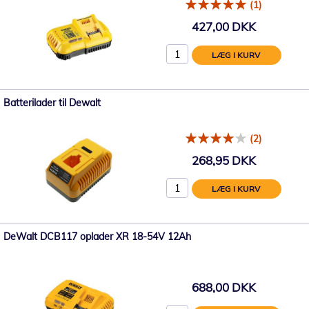
(1)
427,00 DKK
LÆG I KURV
Batterilader til Dewalt
(2)
268,95 DKK
LÆG I KURV
DeWalt DCB117 oplader XR 18-54V 12Ah
688,00 DKK