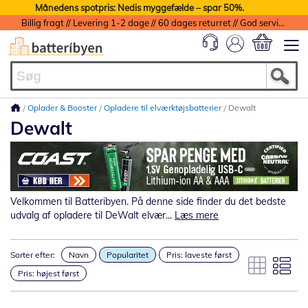
Månedens spotpris: Nedis myggefælde – spar 50%.
Billig fragt // Levering 1-2 dage // 60 dages returret // God service med garanti
Min indkøbs
Oplader & Booster
Opladere til elværktøjsbatterier
Dewalt
Dewalt
Velkommen til Batteribyen. På denne side finder du det bedste
udvalg af opladere til DeWalt elvær...
Læs mere
Sorter efter:
Navn
Popularitet
Pris: laveste først
Pris: højest først