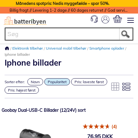
Månedens spotpris: Nedis myggefælde – spar 50%.
Billig fragt // Levering 1-2 dage // 60 dages returret // God service med garanti
Min indkøbs
Elektronik tilbehør
Universal mobil tilbehør
Smartphone oplader
Iphone billader
Iphone billader
Sorter efter:
Navn
Popularitet
Pris: laveste først
Pris: højest først
Goobay Dual-USB-C Billader (12/24V) sort
(4)
76,95 DKK