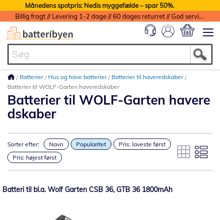
Månedens spotpris: Nedis myggefælde – spar 50%.
Billig fragt // Levering 1-2 dage // 60 dages returret // God service med garanti
Min indkøbs
Batterier
Hus og have batterier
Batterier til haveredskaber
Batterier til WOLF-Garten haveredskaber
Batterier til WOLF-Garten havere
dskaber
Sorter efter:
Navn
Popularitet
Pris: laveste først
Pris: højest først
Batteri til bl.a. Wolf Garten CSB 36, GTB 36 1800mAh