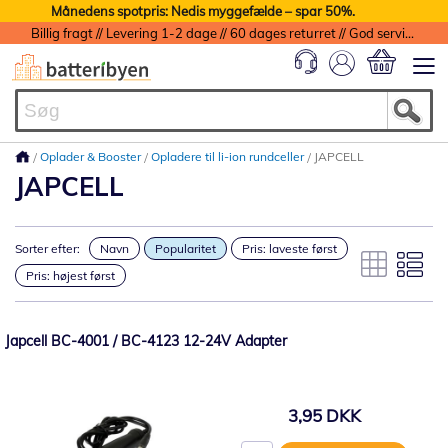
Månedens spotpris: Nedis myggefælde – spar 50%.
Billig fragt // Levering 1-2 dage // 60 dages returret // God service med garanti
Min indkøbs
Oplader & Booster
Opladere til li-ion rundceller
JAPCELL
JAPCELL
Sorter efter:
Navn
Popularitet
Pris: laveste først
Pris: højest først
Japcell BC-4001 / BC-4123 12-24V Adapter
3,95 DKK