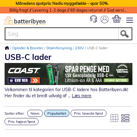
Månedens spotpris: Nedis myggefælde – spar 50%.
Billig fragt // Levering 1-2 dage // 60 dages returret // God service med garanti
Min indkøbs
Oplader & Booster
Strømforsyning
230V
USB-C lader
USB-C lader
Velkommen til kategorien for USB-C ladere hos Batteribyen.dk!
Her finder du et bredt udvalg af ...
Læs mere
Sorter efter:
Navn
Popularitet
Pris: laveste først
Pris: højest først