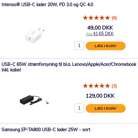
Intenso® USB-C lader 20W, PD 3.0 og QC 4.0
(6)
49,00 DKK
41,65 DKK
Fra
LÆG I KURV
USB-C 65W strømforsyning til bl.a. Lenovo/Apple/Acer/Chromebook
inkl. kabel
(3)
129,00 DKK
LÆG I KURV
Samsung EP-TA800 USB-C lader 25W - sort