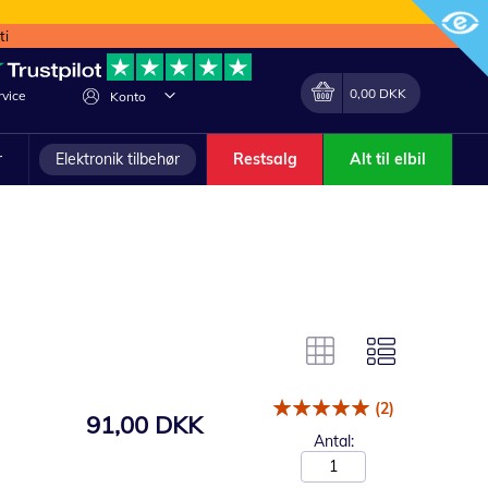
ti
Min indkøbskurv
Lave
0,00 DKK
vice
Konto
om
r
Elektronik tilbehør
Restsalg
Alt til elbil
(2)
91,00 DKK
Antal: