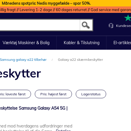
Månedens spotpris: Nedis myggefælde – spar 50%.
illig fragt // Levering 1-2 dage // 60 dages returret // God service med garan
Kundeser
Værktøj Maskiner & Bolig
Kabler & Tilslutning
El-artikle
Samsung galaxy a22 tilbehør
Galaxy a22 skærmbeskytter
skytter
ris: laveste først
Pris: højest først
Lagerstatus
kyttelse Samsung Galaxy A54 5G |
hed mod hverdagens udfordringer med