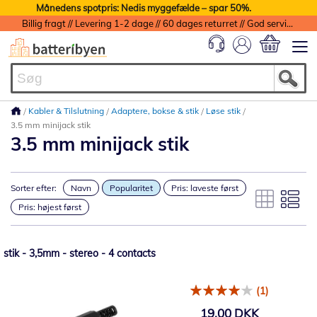
Månedens spotpris: Nedis myggefælde – spar 50%.
Billig fragt // Levering 1-2 dage // 60 dages returret // God service med garanti
Min indkøbs
Kabler & Tilslutning
Adaptere, bokse & stik
Løse stik
3.5 mm minijack stik
3.5 mm minijack stik
Sorter efter:
Navn
Popularitet
Pris: laveste først
Pris: højest først
stik - 3,5mm - stereo - 4 contacts
(1)
19,00 DKK