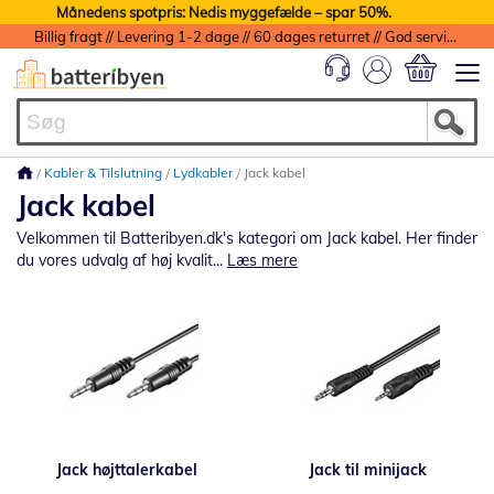
Månedens spotpris: Nedis myggefælde – spar 50%.
Billig fragt // Levering 1-2 dage // 60 dages returret // God service med garanti
Min indkøbs
Kabler & Tilslutning
Lydkabler
Jack kabel
Jack kabel
Velkommen til Batteribyen.dk's kategori om Jack kabel. Her finder
du vores udvalg af høj kvalit...
Læs mere
Jack højttalerkabel
Jack til minijack