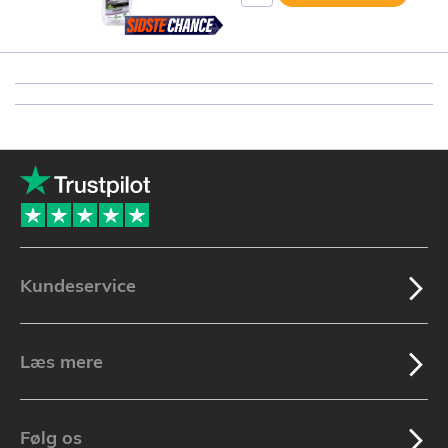
Kundeservice
Læs mere
Følg os