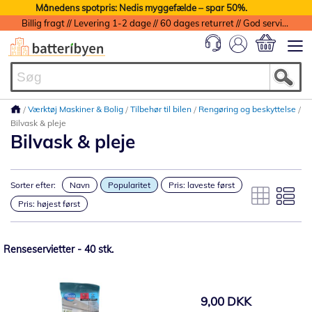
Månedens spotpris: Nedis myggefælde – spar 50%.
Billig fragt // Levering 1-2 dage // 60 dages returret // God service med garanti
Min indkøbs
Værktøj Maskiner & Bolig
Tilbehør til bilen
Rengøring og beskyttelse
Bilvask & pleje
Bilvask & pleje
Sorter efter:
Navn
Popularitet
Pris: laveste først
Pris: højest først
Renseservietter - 40 stk.
9,00 DKK