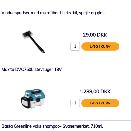
Vinduespudser med mikrofiber til eks. bil, spejle og glas
29,00 DKK
LÆG I KURV
Makita DVC750L støvsuger 18V
1.288,00 DKK
LÆG I KURV
Basta Greenline voks shampoo- Svanemærket, 710ml.