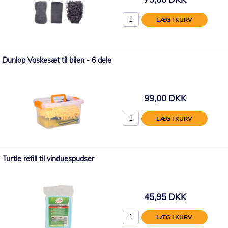
LÆG I KURV
Dunlop Vaskesæt til bilen - 6 dele
99,00 DKK
LÆG I KURV
Turtle refill til vinduespudser
45,95 DKK
LÆG I KURV