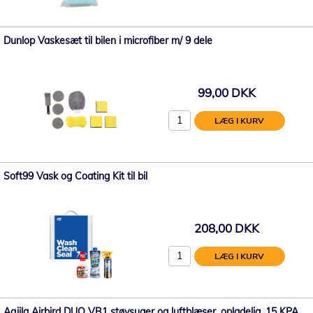
Dunlop Vaskesæt til bilen i microfiber m/ 9 dele
99,00 DKK
LÆG I KURV
Soft99 Vask og Coating Kit til bil
208,00 DKK
LÆG I KURV
Aqiila Airbird DUO VB1 støvsuger og luftblæser, opladelig, 15 KPA