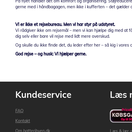
På flyet handler det om komfort og organisering. Støjreducere
gerne med i håndbagagen, men ikke i kufferten – det gælder 
Vi er ikke et rejsebureau. Men vi har styr på udstyret.
Vi rådgiver ikke om rejsemål – men vi kan hjælpe dig med at få
dig selv eller bare vil rejse med lidt mere overskud.
Og skulle du ikke finde det, du leder efter her – så kig i vore
God rejse – og husk: Vi hjælper gerne.
Kundeservice
Læs 
FAQ
Kontakt
Om batteribyen.dk
Læs & lær 