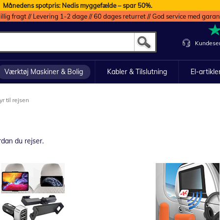
Månedens spotpris: Nedis myggefælde – spar 50%.
illig fragt // Levering 1-2 dage // 60 dages returret // God service med garan
Kundeser
Værktøj Maskiner & Bolig
Kabler & Tilslutning
El-artikle
r til rejsen
rdan du rejser.