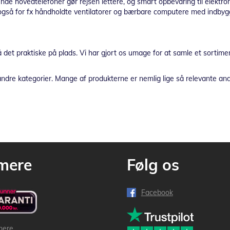
nde hovedtelefoner gør rejsen lettere, og smart opbevaring til elektro
også for fx håndholdte ventilatorer og bærbare computere med indbygg
 det praktiske på plads. Vi har gjort os umage for at samle et sortime
s andre kategorier. Mange af produkterne er nemlig lige så relevante an
mere
Følg os
Facebook
mere