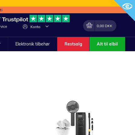
ti
Min indkøbskurv
Lave
0,00 DKK
vice
Konto
om
r
Elektronik tilbehør
Restsalg
Alt til elbil