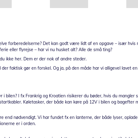
lve forberedelserne? Det kan godt være lidt af en opgave – især hvis man
erie eller flyrejse – har vi nu husket alt? Alle de små ting?
 du ikke her. Dem er der nok af andre steder.
 der faktisk gør en forskel. Og ja, på den måde har vi alligevel lavet en
yr i bilen? I fx Frankrig og Kroatien risikerer du bøder, hvis du mangler
rtkabler. Køletasker, der både kan køre på 12V i bilen og bagefter m
ere end nødvendigt. Vi har fundet fx en lanterne, der både lyser, oplade
ionerne er i orden.