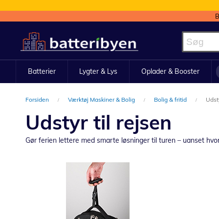
B
Skip
to
Content
Batterier
Lygter & Lys
Oplader & Booster
Forsiden
Værktøj Maskiner & Bolig
Bolig & fritid
Udsty
Udstyr til rejsen
Gør ferien lettere med smarte løsninger til turen – uanset hvo