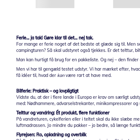
Ferie… ja tak! Gøre klar til det… nej tak.
For mange er ferie noget af det bedste at glæde sig til. Men se
campingturen? Så skal udstyret også tjekkes. Er det telttur, bilf
Man kan hurtigt få brug for en pakkeliste. Og nej – den finder
Men vi har til gengæld testet udstyr. Vi har mærket efter, hvad
få idéer til, hvad der
kan
være rart at have med.
Bilferie: Praktisk – og lovpligtigt
Vidste du, at der i flere lande i Europa er krav om særligt udst
med: Nødhammere, advarselstrekanter, minikompressorer og sta
Telttur og vandring: Ét produkt, flere funktioner
På vandreturen, cykelferien eller i teltet skal du ikke slæbe m
luftmadrassen. Jo mindre du pakker – jo bedre, så længe funkt
Flyrejsen: Ro, opladning og overblik