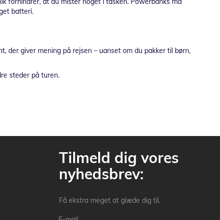
nik forhindrer, at du mister noget i tasken. Powerbanks må
et batteri.
nt, der giver mening på rejsen – uanset om du pakker til børn,
dre steder på turen.
Tilmeld dig vores
nyhedsbrev:
Få ekstra meget at glæde dig til.
E-mail