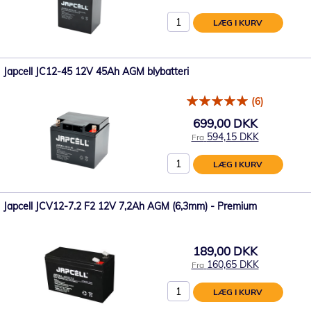
LÆG I KURV
Japcell JC12-45 12V 45Ah AGM blybatteri
(6)
699,00 DKK
594,15 DKK
Fra
LÆG I KURV
Japcell JCV12-7.2 F2 12V 7,2Ah AGM (6,3mm) - Premium
189,00 DKK
160,65 DKK
Fra
LÆG I KURV