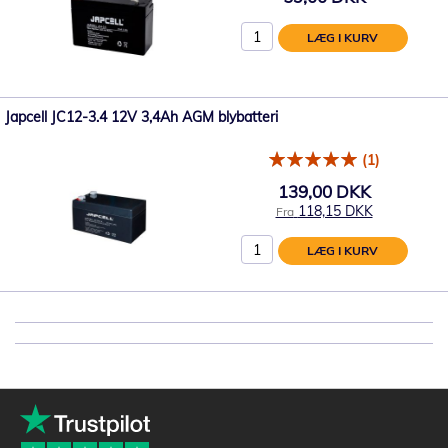
LÆG I KURV
Japcell JC12-3.4 12V 3,4Ah AGM blybatteri
(1)
139,00 DKK
118,15 DKK
Fra
LÆG I KURV