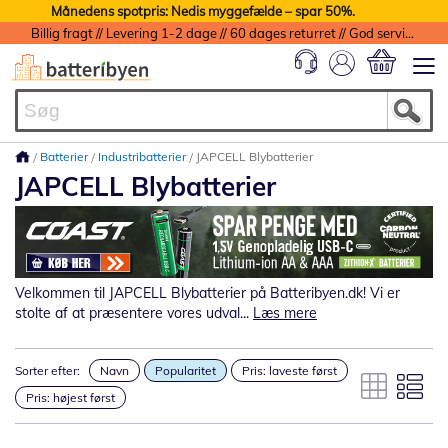
Månedens spotpris: Nedis myggefælde – spar 50%.
Billig fragt // Levering 1-2 dage // 60 dages returret // God service med garanti
Min indkøbs
Batterier
Industribatterier
JAPCELL Blybatterier
JAPCELL Blybatterier
Velkommen til JAPCELL Blybatterier på Batteribyen.dk! Vi er
stolte af at præsentere vores udval...
Læs mere
Sorter efter:
Navn
Popularitet
Pris: laveste først
Pris: højest først