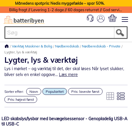
Månedens spotpris: Nedis myggefælde – spar 50%.
Billig fragt // Levering 1-2 dage // 60 dages returret // God service med garanti
Min indkøbs
Værktøj Maskiner & Bolig
Nødberedskab
Nødberedskab - Private
Lygter, lys & værktøj
Lygter, lys & værktøj
Lys i mørket – og værktøj til det, der skal løses Når lyset slukker,
bliver selv en enkel opgave...
Læs mere
Sorter efter:
Navn
Popularitet
Pris: laveste først
Pris: højest først
LED skabslys/lysbar med bevægelsessensor - Genopladelig USB-A
til USB-C