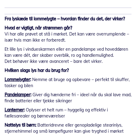
Fra lyskæde til lommelygte – hvordan finder du det, der virker?
Hvad er vigtigt, når strømmen går?
Vi har alle prøvet at stå i mørket. Det kan være overrumplende –
især hvis man ikke er forberedt.
Et lille lys i vindueskarmen eller en pandelampe ved hoveddøren
kan være dét, der skaber overblik, ro og handlemulighed.
Det behøver ikke være avanceret – bare det virker.
Hvilken slags lys har du brug for?
Lommelygter
:
Nemme at bruge og opbevare – perfekt til skuffer,
tasker og bilen
Pandelamper
:
Giver dig hænderne fri – ideel når du skal lave mad,
finde batterier eller tjekke sikringer
Lanterner
:
Oplyser et helt rum – hyggelig og effektiv i
fællesarealer og børneværelser
Nattelys til børn:
Batteridrevne eller genopladelige stearinlys,
stjernehimmel og små lampefigurer kan give tryghed i mørket