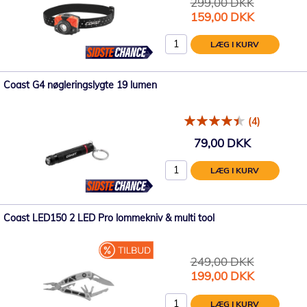
299,00 DKK
Tilbudspris
159,00 DKK
LÆG I KURV
Coast G4 nøgleringslygte 19 lumen
(4)
79,00 DKK
LÆG I KURV
Coast LED150 2 LED Pro lommekniv & multi tool
249,00 DKK
Tilbudspris
199,00 DKK
LÆG I KURV