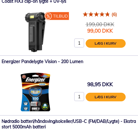
Coast HX3 clip-on lygte + UV-lys
(6)
199,00 DKK
Tilbudspris
99,00 DKK
LÆG I KURV
Energizer Pandelygte Vision - 200 Lumen
98,95 DKK
LÆG I KURV
Nødradio batteri/håndsving/solceller/USB-C (FM/DAB/Lygte) - Ekstra
stort 5000mAh batteri