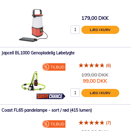
179,00 DKK
LÆG I KURV
Japcell BL1000 Genopladelig Løbelygte
(6)
199,00 DKK
Tilbudspris
99,00 DKK
LÆG I KURV
Coast FL65 pandelampe - sort / rød (415 lumen)
(7)