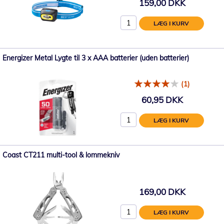
159,00 DKK
LÆG I KURV
Energizer Metal Lygte til 3 x AAA batterier (uden batterier)
(1)
60,95 DKK
LÆG I KURV
Coast CT211 multi-tool & lommekniv
169,00 DKK
LÆG I KURV