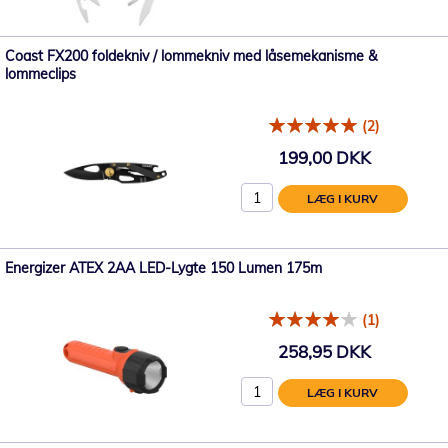
Coast FX200 foldekniv / lommekniv med låsemekanisme &
lommeclips
(2)
199,00 DKK
LÆG I KURV
Energizer ATEX 2AA LED-Lygte 150 Lumen 175m
(1)
258,95 DKK
LÆG I KURV