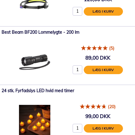
LÆG I KURV
Best Beam BF200 Lommelygte - 200 lm
(5)
89,00 DKK
LÆG I KURV
24 stk. Fyrfadslys LED hvid med timer
(20)
99,00 DKK
LÆG I KURV