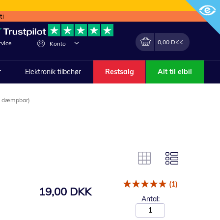
ti
Min indkøbskurv
Lave
0,00 DKK
vice
Konto
om
r
Elektronik tilbehør
Restsalg
Alt til elbil
e dæmpbar)
(1)
19,00 DKK
Antal: