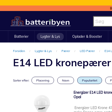
B
Skip
to
Content
Batterier
Lygter & Lys
Oplader & Booster
Forsiden
Lygter & Lys
Pærer
LED Pærer
E14 
E14 LED kronepærer
Sorter efter:
Placering
Navn
Popularitet
P
Energizer E14 LED kron
Opal
Energizer LED Krone 47