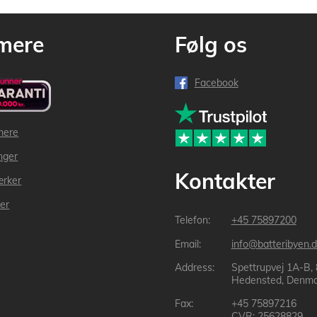
mere
Følg os
Facebook
mere
inger
Kontakter
ærker
der
+45 75897200
info@batteribyen.d
Spettrupvej 1A-B,
Hedensted, Denma
+45 75897216
CVR: 25628829