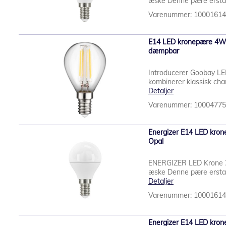
æske Denne pære erstat
Varenummer: 1000161
E14 LED kronepære 4W (
dæmpbar
Introducerer Goobay L
kombinerer klassisk cha
Detaljer
Varenummer: 1000477
Energizer E14 LED kron
Opal
ENERGIZER LED Krone 2
æske Denne pære erstat
Detaljer
Varenummer: 1000161
Energizer E14 LED kron