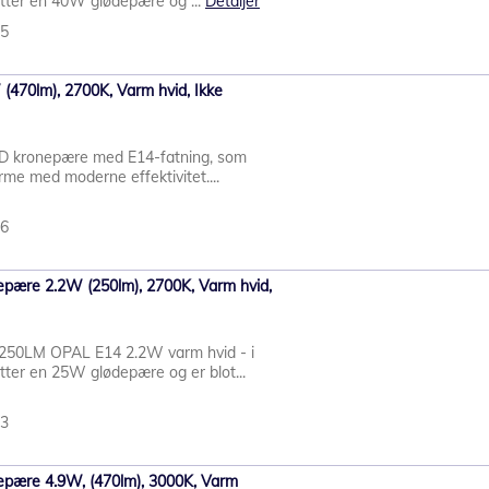
ter en 40W glødepære og ...
Detaljer
45
470lm), 2700K, Varm hvid, Ikke
ED kronepære med E14-fatning, som
rme med moderne effektivitet....
56
epære 2.2W (250lm), 2700K, Varm hvid,
50LM OPAL E14 2.2W varm hvid - i
ter en 25W glødepære og er blot...
43
epære 4.9W, (470lm), 3000K, Varm