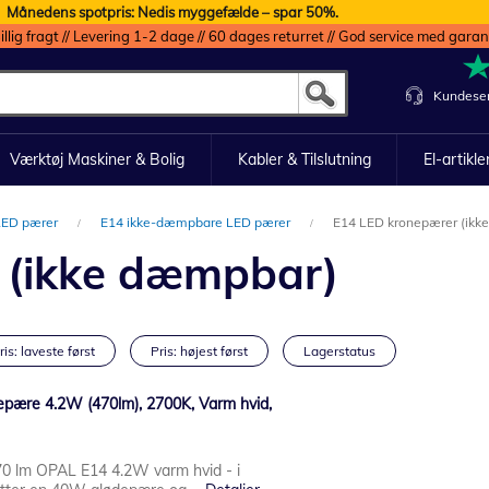
Månedens spotpris: Nedis myggefælde – spar 50%.
illig fragt // Levering 1-2 dage // 60 dages returret // God service med garan
Kundeser
Værktøj Maskiner & Bolig
Kabler & Tilslutning
El-artikle
LED pærer
E14 ikke-dæmpbare LED pærer
E14 LED kronepærer (ikk
 (ikke dæmpbar)
ris: laveste først
Pris: højest først
Lagerstatus
epære 4.2W (470lm), 2700K, Varm hvid,
0 lm OPAL E14 4.2W varm hvid - i