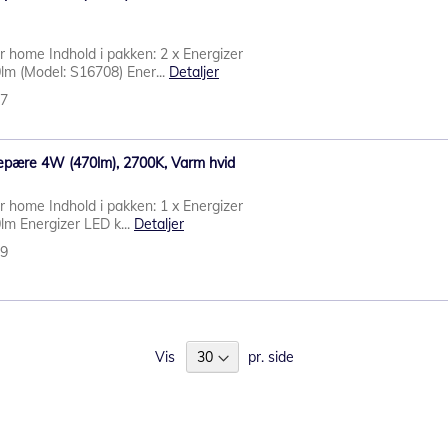
r home Indhold i pakken: 2 x Energizer
m (Model: S16708) Ener...
Detaljer
27
epære 4W (470lm), 2700K, Varm hvid
r home Indhold i pakken: 1 x Energizer
m Energizer LED k...
Detaljer
49
Vis
pr. side