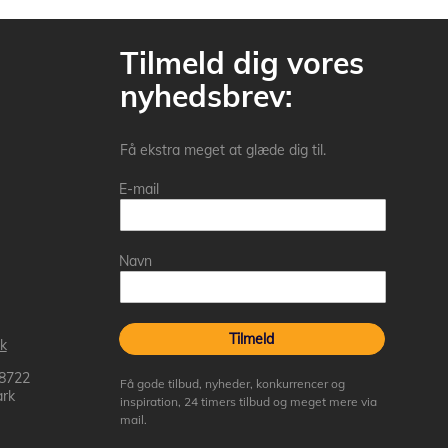
Tilmeld dig vores
nyhedsbrev:
Få ekstra meget at glæde dig til.
E-mail
Navn
Tilmeld
k
 8722
Få gode tilbud, nyheder, konkurrencer og
rk
inspiration, 24 timers tilbud og meget mere via
mail.