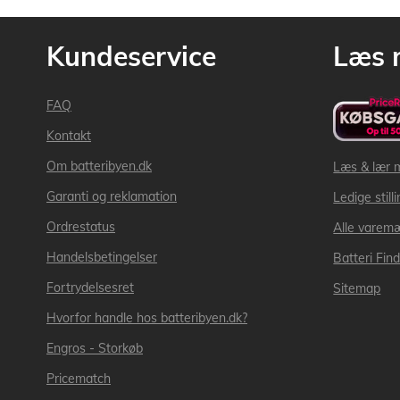
Kundeservice
Læs 
FAQ
Kontakt
Om batteribyen.dk
Læs & lær 
Garanti og reklamation
Ledige still
Ordrestatus
Alle varem
Handelsbetingelser
Batteri Fin
Fortrydelsesret
Sitemap
Hvorfor handle hos batteribyen.dk?
Engros - Storkøb
Pricematch