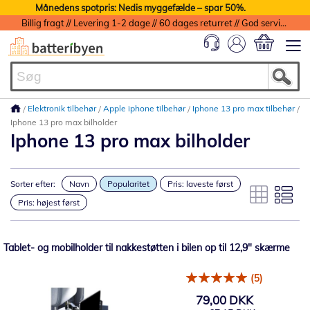
Månedens spotpris: Nedis myggefælde – spar 50%.
Billig fragt // Levering 1-2 dage // 60 dages returret // God service med garanti
Min indkøbs
Elektronik tilbehør
Apple iphone tilbehør
Iphone 13 pro max tilbehør
Iphone 13 pro max bilholder
Iphone 13 pro max bilholder
Sorter efter:
Navn
Popularitet
Pris: laveste først
Pris: højest først
Tablet- og mobilholder til nakkestøtten i bilen op til 12,9" skærme
(5)
79,00 DKK