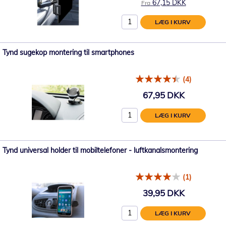
67,15 DKK
Fra
LÆG I KURV
Tynd sugekop montering til smartphones
(4)
67,95 DKK
LÆG I KURV
Tynd universal holder til mobiltelefoner - luftkanalsmontering
(1)
39,95 DKK
LÆG I KURV