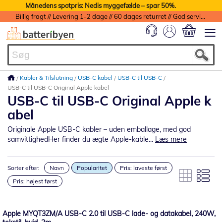
Månedens spotpris: Nedis myggefælde – spar 50%.
Billig fragt // Levering 1-2 dage // 60 dages returret // God service med garanti
Min indkøbs
Kabler & Tilslutning
USB-C kabel
USB-C til USB-C
USB-C til USB-C Original Apple kabel
USB-C til USB-C Original Apple k
abel
Originale Apple USB-C kabler – uden emballage, med god
samvittighedHer finder du ægte Apple-kable...
Læs mere
Sorter efter:
Navn
Popularitet
Pris: laveste først
Pris: højest først
Apple MYQT3ZM/A USB-C 2.0 til USB-C lade- og datakabel, 240W,