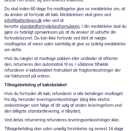
bestilt i én ordre, og som leveres enkeltvis.
Du skal inden 60 dage fra modtagelse give os meddelelse om, at
du ønsker at fortryde dit køb. Meddelelsen skal gives ved
info@batteribyen.dk
eller ved at
benytte
standardfortrydelsesformularen
. I din meddelelse skal du
gøre os tydeligt opmærksom på, at du ønsker at udnytte din
fortrydelsesret. Du kan ikke fortryde ved blot at nægte
modtagelse af varen uden samtidig at give os tydelig meddelelse
om dette.
Hvis du nægter at modtage pakken eller undlader at afhente
den, returneres den automatisk til os. I sådanne tilfælde
refunderer vi købsbeløbet fratrukket de fragtomkostninger der
var faktureret på ordren.
Tilbagebetaling af købsbeløbet
Hvis du fortryder dit køb, refunderer vi alle betalinger modtaget
fra dig, herunder leveringsomkostninger (dog ikke ekstra
omkostninger som følge af dit valg af anden leveringsform end
den billigste standardlevering, vi tilbyder).
Ved delvis returnering refunderes leveringsomkostninger ikke.
Tilbagebetaling sker uden unødig forsinkelse og senest 14 dage