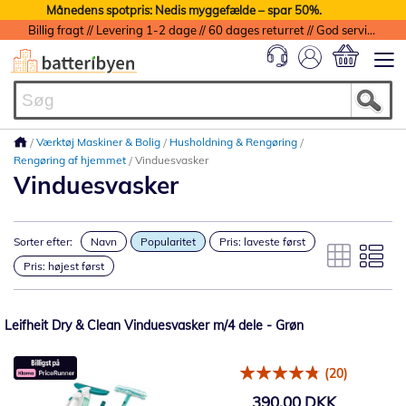
Månedens spotpris: Nedis myggefælde – spar 50%.
Billig fragt // Levering 1-2 dage // 60 dages returret // God service med garanti
Min indkøbs
Værktøj Maskiner & Bolig
Husholdning & Rengøring
Rengøring af hjemmet
Vinduesvasker
Vinduesvasker
Sorter efter:
Navn
Popularitet
Pris: laveste først
Pris: højest først
Leifheit Dry & Clean Vinduesvasker m/4 dele - Grøn
(20)
390,00 DKK