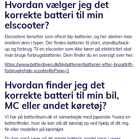
Hvordan vælger jeg det
korrekte batteri til min
elscooter?
Elscootere benytter som oftest bly-batterier, og her skelner man
imellem dem i typer. Der findes batterier til start, standby/back-
up og forbrug. Til en elscooter som ikke kører på elektricitet skal
man bruge forbrugsbatterier. Dem finder du en oversigt over her:
https://www.batteribyen.dk/blybatterier/batterier-efter-brug/drift-
forbrug/rehab-scooter#isPage=1
Hvordan finder jeg det
korrekte batteri til min bil,
MC eller andet køretøj?
Vi har på batteribyen.dk et samarbejde med japanske Yuasa en
batterifinder, hvor du kan slå dit køretøj op ved hjælp af dit reg.
Nr eller modellen på køretøjet.
Du kan også søge på dit gamle batteris model navn i vores