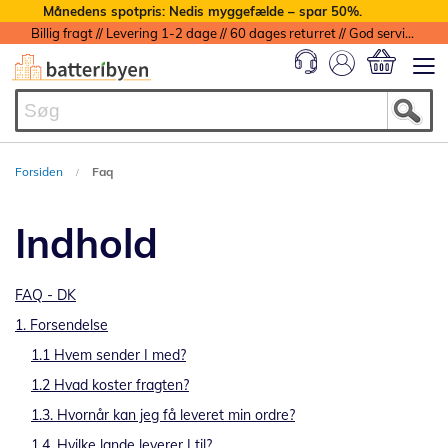
Månedens spotpris: Nedis myggefælde – spar 50%.
Billig fragt // Levering 1-2 dage // 60 dages returret // God service med garanti
Min indkøbs
Forsiden
Faq
Indhold
FAQ - DK
1. Forsendelse
1.1 Hvem sender I med?
1.2 Hvad koster fragten?
1.3. Hvornår kan jeg få leveret min ordre?
1.4. Hvilke lande leverer I til?