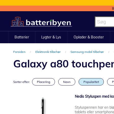
B
Skip
to
Content
Batterier
Lygter & Lys
Oplader & Booster
Forsiden
Elektronik tilbehør
Samsung mobil tilbehør
Galaxy a80 touchpe
Sorter efter:
Placering
Navn
Popularitet
P
Nedis Styluspen med ko
Styluspennen har en blød
tablets eller smartphon