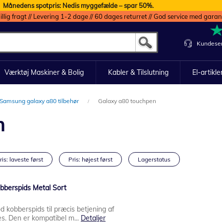
Månedens spotpris: Nedis myggefælde – spar 50%.
illig fragt // Levering 1-2 dage // 60 dages returret // God service med garan
Kundeser
Værktøj Maskiner & Bolig
Kabler & Tilslutning
El-artikle
Samsung galaxy a80 tilbehør
Galaxy a80 touchpen
n
ris: laveste først
Pris: højest først
Lagerstatus
bberspids Metal Sort
 kobberspids til præcis betjening af
es. Den er kompatibel m...
Detaljer