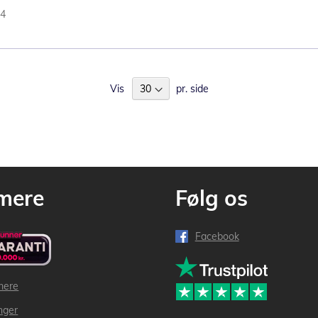
84
Vis
pr. side
mere
Følg os
Facebook
mere
inger