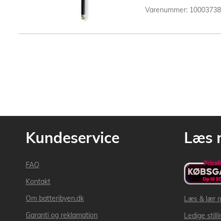
Varenummer: 1000373
Kundeservice
Læs 
FAQ
Kontakt
Om batteribyen.dk
Læs & lær 
Garanti og reklamation
Ledige still