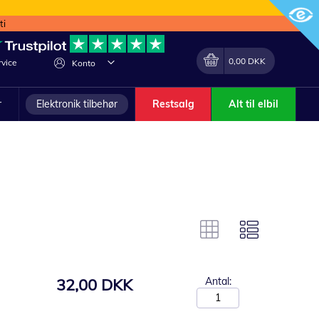
ti
Min indkøbskurv
Lave
0,00 DKK
vice
Konto
om
r
Elektronik tilbehør
Restsalg
Alt til elbil
32,00 DKK
Antal: