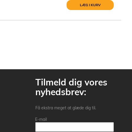
LÆG I KURV
Tilmeld dig vores
nyhedsbrev:
Få ekstra meget at glæde dig til.
E-mail