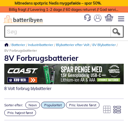
Månedens spotpris: Nedis myggefælde – spar 50%.
Billig fragt // Levering 1-2 dage // 60 dages returret // God service med garanti
Min indkøbs
Batterier
Industribatterier
Blybatterier efter Volt
8V Blybatterier
8V Forbrugsbatterier
8V Forbrugsbatterier
8 Volt forbrug blybatterier
Sorter efter:
Navn
Popularitet
Pris: laveste først
Pris: højest først