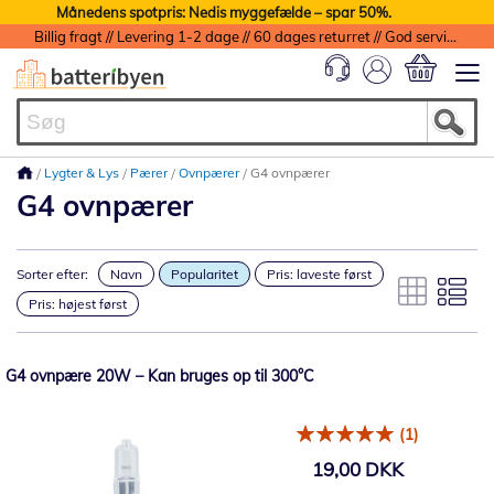
Månedens spotpris: Nedis myggefælde – spar 50%.
Billig fragt // Levering 1-2 dage // 60 dages returret // God service med garanti
Min indkøbs
Lygter & Lys
Pærer
Ovnpærer
G4 ovnpærer
G4 ovnpærer
Sorter efter:
Navn
Popularitet
Pris: laveste først
Pris: højest først
G4 ovnpære 20W – Kan bruges op til 300°C
(1)
19,00 DKK