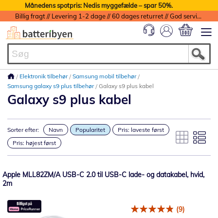
Månedens spotpris: Nedis myggefælde – spar 50%.
Billig fragt // Levering 1-2 dage // 60 dages returret // God service med garanti
Min indkøbs
Elektronik tilbehør
Samsung mobil tilbehør
Samsung galaxy s9 plus tilbehør
Galaxy s9 plus kabel
Galaxy s9 plus kabel
Sorter efter:
Navn
Popularitet
Pris: laveste først
Pris: højest først
Apple MLL82ZM/A USB-C 2.0 til USB-C lade- og datakabel, hvid,
2m
(9)