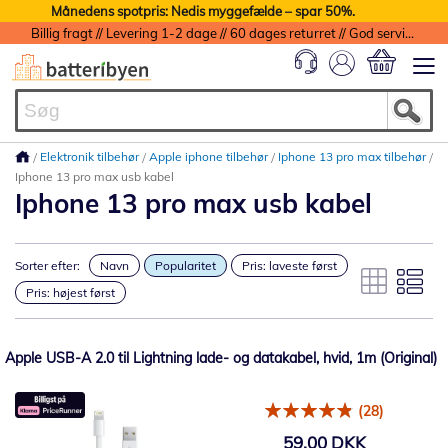
Månedens spotpris: Nedis myggefælde – spar 50%.
Billig fragt // Levering 1-2 dage // 60 dages returret // God service med garanti
Min indkøbs
Elektronik tilbehør
Apple iphone tilbehør
Iphone 13 pro max tilbehør
Iphone 13 pro max usb kabel
Iphone 13 pro max usb kabel
Sorter efter:
Navn
Popularitet
Pris: laveste først
Pris: højest først
Apple USB-A 2.0 til Lightning lade- og datakabel, hvid, 1m (Original)
(28)
59,00 DKK