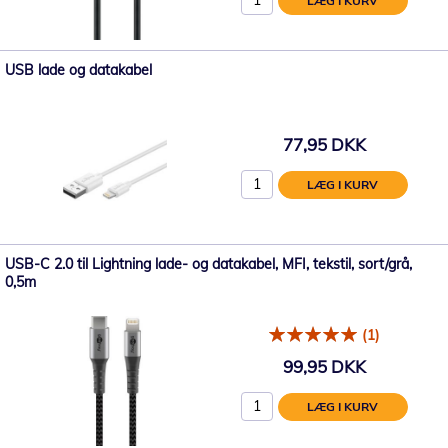
LÆG I KURV
USB lade og datakabel
77,95 DKK
LÆG I KURV
USB-C 2.0 til Lightning lade- og datakabel, MFI, tekstil, sort/grå,
0,5m
(1)
99,95 DKK
LÆG I KURV