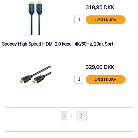
318,95 DKK
LÆG I KURV
Goobay High Speed ​​HDMI 2.0 kabel, 4K/60Hz, 20m, Sort
329,00 DKK
LÆG I KURV
Side
Side
Videre
Du
Side
1
2
læser
i