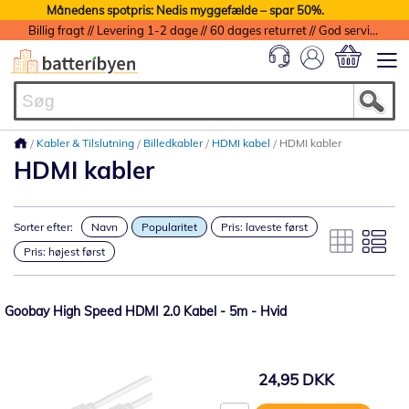
Månedens spotpris: Nedis myggefælde – spar 50%.
Billig fragt // Levering 1-2 dage // 60 dages returret // God service med garanti
Min indkøbs
Kabler & Tilslutning
Billedkabler
HDMI kabel
HDMI kabler
HDMI kabler
Sorter efter:
Navn
Popularitet
Pris: laveste først
Pris: højest først
Goobay High Speed ​​HDMI 2.0 Kabel - 5m - Hvid
24,95 DKK