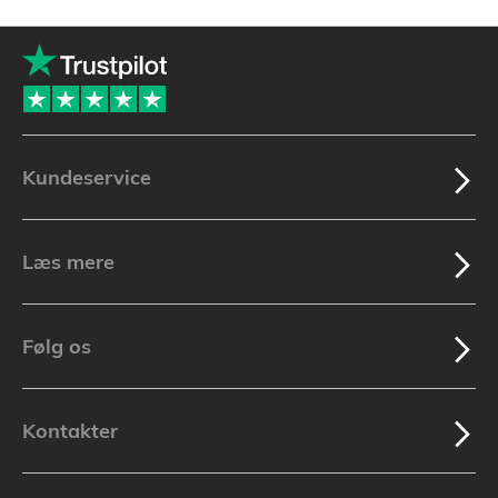
øjeblikket
side
Kundeservice
Læs mere
Følg os
Kontakter