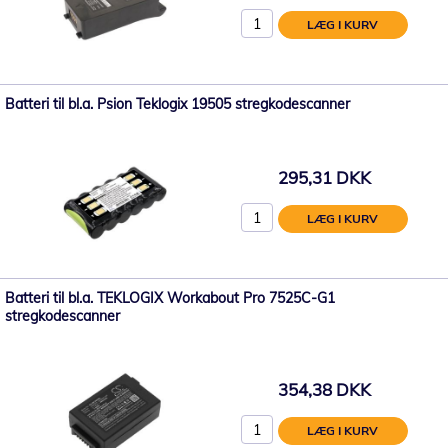
LÆG I KURV
Batteri til bl.a. Psion Teklogix 19505 stregkodescanner
295,31 DKK
LÆG I KURV
Batteri til bl.a. TEKLOGIX Workabout Pro 7525C-G1
stregkodescanner
354,38 DKK
LÆG I KURV