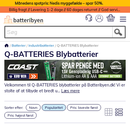
Månedens spotpris: Nedis myggefælde – spar 50%.
Billig fragt // Levering 1-2 dage // 60 dages returret // God service med garanti
Min indkøbs
Batterier
Industribatterier
Q-BATTERIES Blybatterier
Q-BATTERIES Blybatterier
Velkommen til Q-BATTERIES blybatterier på Batteribyen.dk! Vi er
stolte af at tilbyde et bredt u...
Læs mere
Sorter efter:
Navn
Popularitet
Pris: laveste først
Pris: højest først