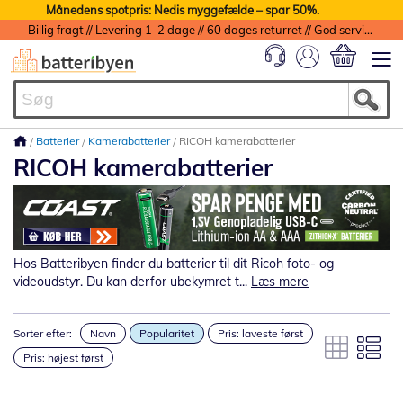
Månedens spotpris: Nedis myggefælde – spar 50%.
Billig fragt // Levering 1-2 dage // 60 dages returret // God service med garanti
Min indkøbs
Batterier
Kamerabatterier
RICOH kamerabatterier
RICOH kamerabatterier
Hos Batteribyen finder du batterier til dit Ricoh foto- og
videoudstyr. Du kan derfor ubekymret t...
Læs mere
Sorter efter:
Navn
Popularitet
Pris: laveste først
Pris: højest først