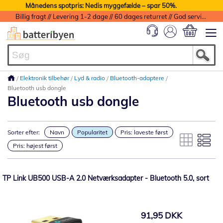
Månedens spotpris: Nedis myggefælde – spar 50%.
Billig fragt // Levering 1-2 dage // 60 dages returret // God service med garanti
Min indkøbs
Elektronik tilbehør
Lyd & radio
Bluetooth-adaptere
Bluetooth usb dongle
Bluetooth usb dongle
Sorter efter:
Navn
Popularitet
Pris: laveste først
Pris: højest først
TP Link UB500 USB-A 2.0 Netværksadapter - Bluetooth 5.0, sort
91,95 DKK