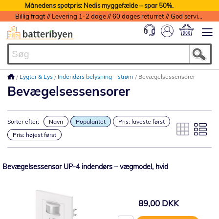
Månedens spotpris: Nedis myggefælde – spar 50%.
Billig fragt // Levering 1-2 dage // 60 dages returret // God service med garanti
Min indkøbs
Lygter & Lys
Indendørs belysning – strøm
Bevægelsessensorer
Bevægelsessensorer
Sorter efter:
Navn
Popularitet
Pris: laveste først
Pris: højest først
Bevægelsessensor UP-4 indendørs – vægmodel, hvid
89,00 DKK