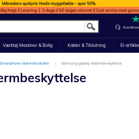
Månedens spotpris: Nedis myggefælde – spar 50%.
illig fragt // Levering 1-2 dage // 60 dages returret // God service med garan
Kundeser
Værktøj Maskiner & Bolig
Kabler & Tilslutning
El-artikle
Smartphone skærmbeskytter
Samsung galaxy skærmbeskyttelse
rmbeskyttelse