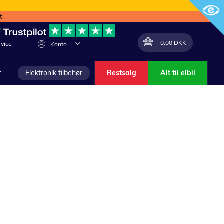
ti
Min indkøbskurv
Lave
0,00 DKK
vice
Konto
om
r
Elektronik tilbehør
Restsalg
Alt til elbil