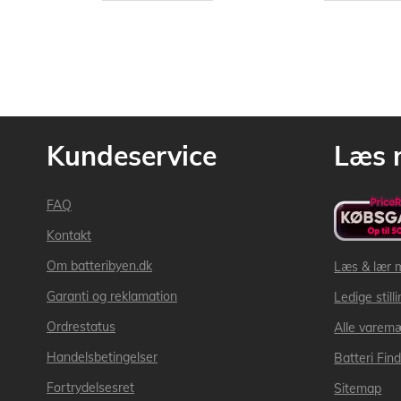
Kundeservice
Læs 
FAQ
Kontakt
Om batteribyen.dk
Læs & lær 
Garanti og reklamation
Ledige still
Ordrestatus
Alle varem
Handelsbetingelser
Batteri Fin
Fortrydelsesret
Sitemap