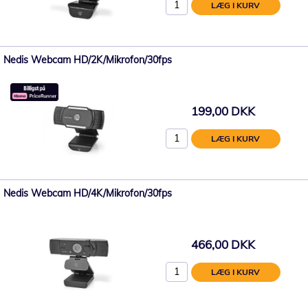
LÆG I KURV
Nedis Webcam HD/2K/Mikrofon/30fps
199,00 DKK
LÆG I KURV
Nedis Webcam HD/4K/Mikrofon/30fps
466,00 DKK
LÆG I KURV