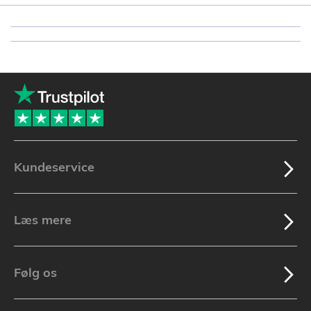
Kundeservice
Læs mere
Følg os