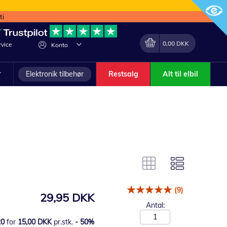
ti
Min indkøbskurv
Lave
0,00 DKK
vice
Konto
om
r
Elektronik tilbehør
Restsalg
Alt til elbil
(9)
29,95 DKK
Antal:
20
for
15,00 DKK
pr.stk.
-
50
%