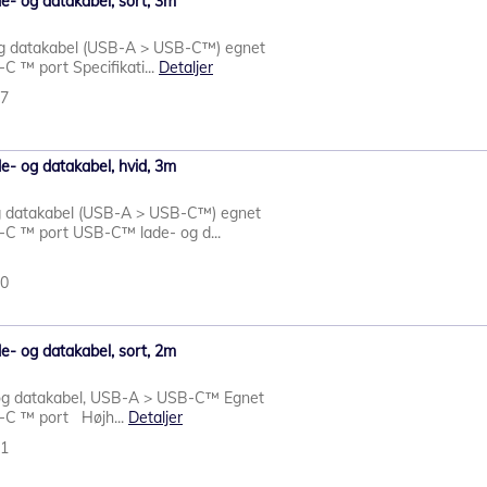
e- og datakabel, sort, 3m
g datakabel (USB-A > USB-C™) egnet
C ™ port Specifikati...
Detaljer
77
e- og datakabel, hvid, 3m
 datakabel (USB-A > USB-C™) egnet
-C ™ port USB-C™ lade- og d...
80
e- og datakabel, sort, 2m
g datakabel, USB-A > USB-C™ Egnet
-C ™ port Højh...
Detaljer
41