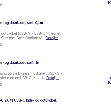
1
76
e- og datakabel, sort, 0,1m
 datakabel (USB-A > USB-C ™) egnet
C ™ port Specifikationer&...
Detaljer
70
e- og datakabel, sort, 1m
ing og synkroniseringskabel (USB-A >
eder med en USB-C ™ port...
Detaljer
1
30
2.0 til USB-C lade- og datakabel,