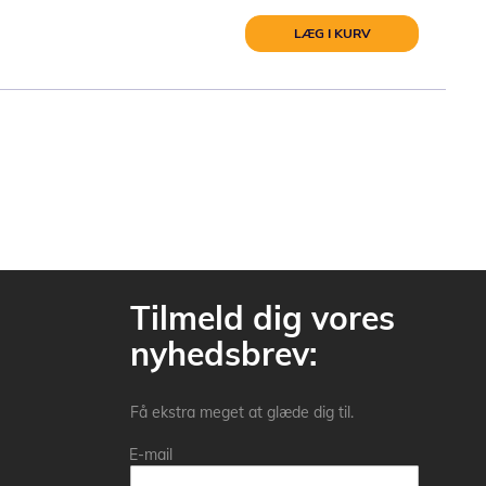
LÆG I KURV
Tilmeld dig vores
nyhedsbrev:
Få ekstra meget at glæde dig til.
E-mail