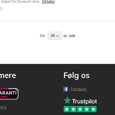
-kabel fra Duracell med...
Detaljer
73
Vis
pr. side
mere
Følg os
Facebook
mere