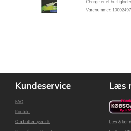
Charge er et hurtiglader
Varenummer: 1000249
Kundeservice
Læs 
FAQ
Kontakt
Om batteribyen.dk
Læs & lær 