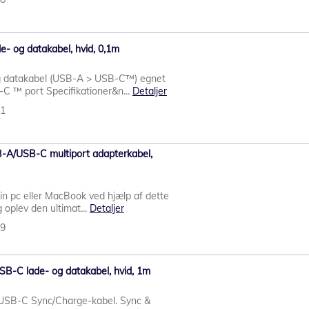
e- og datakabel, hvid, 0,1m
 datakabel (USB-A > USB-C™) egnet
C ™ port Specifikationer&n...
Detaljer
71
-A/USB-C multiport adapterkabel,
 din pc eller MacBook ved hjælp af dette
 oplev den ultimat...
Detaljer
69
USB-C lade- og datakabel, hvid, 1m
l USB-C Sync/Charge-kabel. Sync &