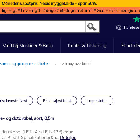
Månedens spotpris: Nedis myggefælde – spar 50%.
illig fragt // Levering 1-2 dage // 60 dages returret // God service med garan
Kundeser
Værktøj Maskiner & Bolig
Kabler & Tilslutning
El-artikle
Samsung galaxy a22 tilbehør
Galaxy a22 kabel
ris: laveste først
Pris: højest først
Lagerstatus
e- og datakabel, sort, 0,5m
 datakabel (USB-A > USB-C™) egnet
C ™ port Specifikationer&n...
Detaljer