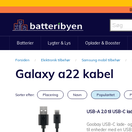
B
Skip
to
Content
Batterier
Lygter & Lys
Oplader & Booster
Forsiden
Elektronik tilbehør
Samsung mobil tilbehør
Galaxy a22 kabel
Sorter efter:
Placering
Navn
Popularitet
P
USB-A 2.0 til USB-C lad
Goobay USB-C lade- og
til enheder med en USB-