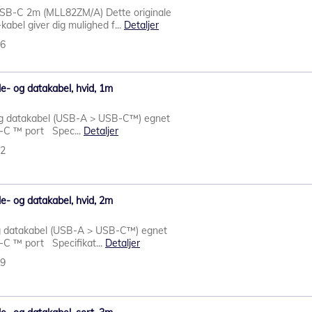
USB-C 2m (MLL82ZM/A) Dette originale
abel giver dig mulighed f...
Detaljer
36
e- og datakabel, hvid, 1m
g datakabel (USB-A > USB-C™) egnet
B-C ™ port Spec...
Detaljer
72
e- og datakabel, hvid, 2m
 datakabel (USB-A > USB-C™) egnet
-C ™ port Specifikat...
Detaljer
79