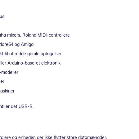
lus
aha mixers, Roland MIDI-controllere
modore64 og Amiga
t til at redde gamle optagelser
ller Arduino-baseret elektronik
-modeller
-B
maskiner
ant, er det USB-B.
jttalere og enheder, der ikke flytter store datamængder.