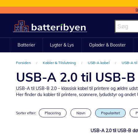
B
Skip
to
Content
Batterier
Lygter & Lys
Oplader & Booster
Forsiden
Kabler & Tilslutning
USB-A kabel
USB-A ti
USB-A 2.0 til USB-B
USB-A til USB-B 2.0 – klassisk kabel til printere og ældre udst
Her finder du kabler til printere, scannere, lydudstyr og ande
Sorter efter:
Placering
Navn
Popularitet
P
USB-A 2.0 til USB-B dat