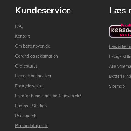
Kundeservice
Læs 
FAQ
Kontakt
Om batteribyen.dk
Læs & lær 
Garanti og reklamation
Ledige still
Ordrestatus
Alle varem
Handelsbetingelser
Batteri Fin
Fortrydelsesret
Sitemap
Hvorfor handle hos batteribyen.dk?
Engros - Storkøb
Pricematch
Persondatapolitik