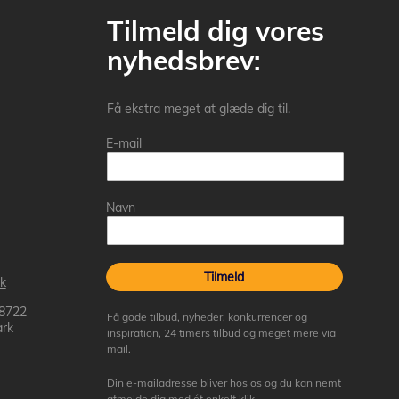
Tilmeld dig vores
nyhedsbrev:
Få ekstra meget at glæde dig til.
E-mail
Navn
Tilmeld
k
 8722
Få gode tilbud, nyheder, konkurrencer og
rk
inspiration, 24 timers tilbud og meget mere via
mail.
Din e-mailadresse bliver hos os og du kan nemt
afmelde dig med ét enkelt klik.