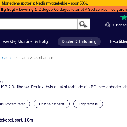
Månedens spotpris: Nedis myggefælde – spar 50%.
illig fragt // Levering 1-2 dage // 60 dages returret // God service med garan
Kundeser
Værktøj Maskiner & Bolig
Kabler & Tilslutning
El-artikle
l USB-B
USB-A 2.0 til USB-B
yr
t USB 2.0-tilbehør. Perfekt hvis du skal forbinde din PC med enheder, d
ris: laveste først
Pris: højest først
Lagerstatus
akabel, sort, 1,8m