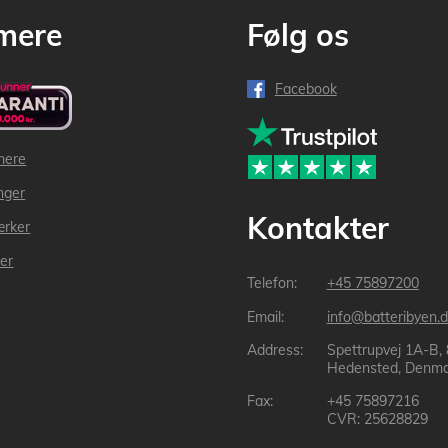
mere
Følg os
Facebook
mere
inger
Kontakter
ærker
der
+45 75897200
info@batteribyen.d
Spettrupvej 1A-B,
Hedensted, Denma
+45 75897216
CVR: 25628829