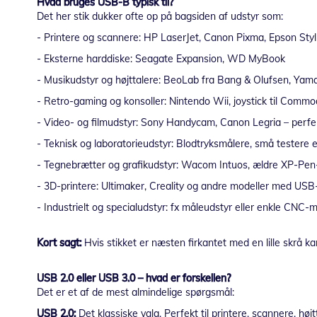
Hvad bruges USB-B typisk til?
Det her stik dukker ofte op på bagsiden af udstyr som:
- Printere og scannere: HP LaserJet, Canon Pixma, Epson Sty
- Eksterne harddiske: Seagate Expansion, WD MyBook
- Musikudstyr og højttalere: BeoLab fra Bang & Olufsen, Yam
- Retro-gaming og konsoller: Nintendo Wii, joystick til Com
- Video- og filmudstyr: Sony Handycam, Canon Legria – perfek
- Teknisk og laboratorieudstyr: Blodtryksmålere, små testere e
- Tegnebrætter og grafikudstyr: Wacom Intuos, ældre XP-Pen
- 3D-printere: Ultimaker, Creality og andre modeller med USB
- Industrielt og specialudstyr: fx måleudstyr eller enkle CNC-
Kort sagt:
Hvis stikket er næsten firkantet med en lille skrå k
USB 2.0 eller USB 3.0 – hvad er forskellen?
Det er et af de mest almindelige spørgsmål:
USB 2.0:
Det klassiske valg. Perfekt til printere, scannere, hø