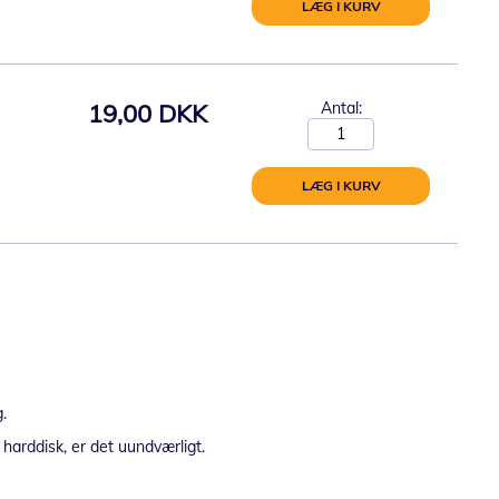
LÆG I KURV
19,00 DKK
Antal:
LÆG I KURV
.
 harddisk, er det uundværligt.