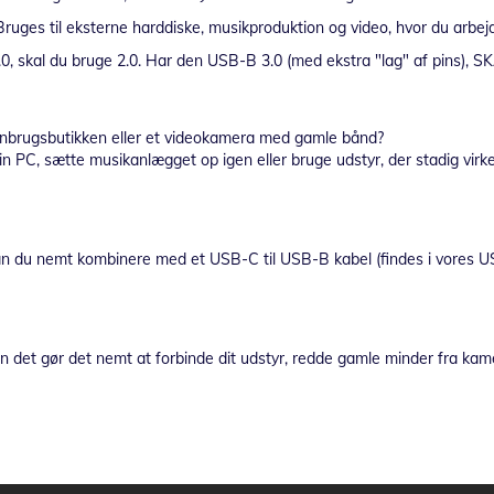
 Bruges til eksterne harddiske, musikproduktion og video, hvor du arbejd
, skal du bruge 2.0. Har den USB-B 3.0 (med ekstra "lag" af pins), SKAL
enbrugsbutikken eller et videokamera med gamle bånd?
n PC, sætte musikanlægget op igen eller bruge udstyr, der stadig virker
n du nemt kombinere med et USB-C til USB-B kabel (findes i vores US
t gør det nemt at forbinde dit udstyr, redde gamle minder fra kamerae