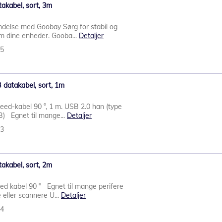
akabel, sort, 3m
indelse med Goobay Sørg for stabil og
em dine enheder. Gooba...
Detaljer
05
 datakabel, sort, 1m
d-kabel 90 °, 1 m. USB 2.0 han (type
B) Egnet til mange...
Detaljer
83
akabel, sort, 2m
d kabel 90 ° Egnet til mange perifere
 eller scannere U...
Detaljer
94