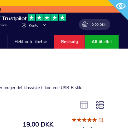
ti
Min indkøbskurv
Lave
0,00 DKK
vice
Konto
om
r
Elektronik tilbehør
Restsalg
Alt til elbil
er bruger det klassiske firkantede USB-B stik.
(1)
19,00 DKK