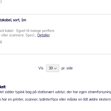
07
akabel, sort, 1m
d kabel Egnet til mange perifere
eller scannere. Speci...
Detaljer
06
Vis
pr. side
kelt
Det sidder typisk bag på stationært udstyr, der har egen strømforsyning
 har en printer, scanner, lydinterface eller måske en lidt ældre ekstern